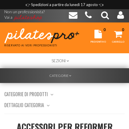
👉
Spedizioni a partire da lunedì 17 agosto
👈
Non un professionista?
Vai a
0
0
PREVENTIVO
CARRELLO
RISERVATO AI VERI PROFESSIONISTI
TOGGLE
SEZIONI
NAVIGATION
TOGGLE
CATEGORIE
NAVIGATION
CATEGORIE DI PRODOTTI
DETTAGLIO CATEGORIA
ACCESSORI PER REFORMER