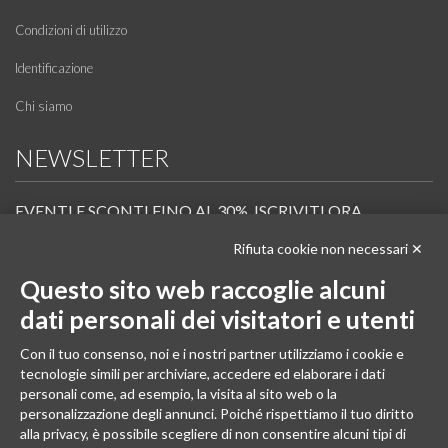
Condizioni di utilizzo
Identificazione
Chi siamo
NEWSLETTER
EVENTI E SCONTI FINO AL 30%. ISCRIVITI ORA.
Rifiuta cookie non necessari ✕
Scopri in anteprima i nuovi prodotti, le promozioni riservate ai professionisti e resta
informato sui prossimi corsi Pilates.
Questo sito web raccoglie alcuni
Iscrivi alla Newsletter
dati personali dei visitatori e utenti
SEGUICI
Con il tuo consenso, noi e i nostri partner utilizziamo i cookie e
tecnologie simili per archiviare, accedere ed elaborare i dati
personali come, ad esempio, la visita al sito web o la
personalizzazione degli annunci. Poiché rispettiamo il tuo diritto
alla privacy, è possibile scegliere di non consentire alcuni tipi di