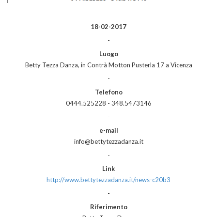
18-02-2017
-
Luogo
Betty Tezza Danza, in Contrà Motton Pusterla 17 a Vicenza
-
Telefono
0444.525228 - 348.5473146
-
e-mail
info@bettytezzadanza.it
-
Link
http://www.bettytezzadanza.it/news-c20b3
-
Riferimento