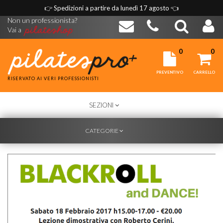
👉
Spedizioni a partire da lunedì 17 agosto
👈
Non un professionista?
Vai a
0
0
PREVENTIVO
CARRELLO
RISERVATO AI VERI PROFESSIONISTI
TOGGLE
SEZIONI
NAVIGATION
TOGGLE
CATEGORIE
NAVIGATION