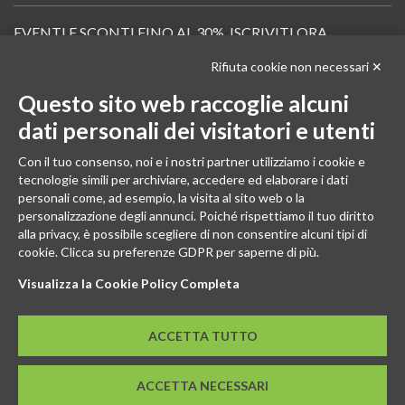
EVENTI E SCONTI FINO AL 30%. ISCRIVITI ORA.
Rifiuta cookie non necessari ✕
Scopri in anteprima i nuovi prodotti, le promozioni riservate ai professionisti e resta
informato sui prossimi corsi Pilates.
Questo sito web raccoglie alcuni
Iscrivi alla Newsletter
dati personali dei visitatori e utenti
SEGUICI
Con il tuo consenso, noi e i nostri partner utilizziamo i cookie e
tecnologie simili per archiviare, accedere ed elaborare i dati
personali come, ad esempio, la visita al sito web o la
personalizzazione degli annunci. Poiché rispettiamo il tuo diritto
alla privacy, è possibile scegliere di non consentire alcuni tipi di
cookie. Clicca su preferenze GDPR per saperne di più.
Visualizza la Cookie Policy Completa
ACCETTA TUTTO
© 2026 - GENESI COMPANY S.R.L. Via Conegliano, 96/30 31058
ACCETTA NECESSARI
Susegana (TV)