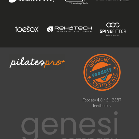
Feedaty
4.8
/
5
-
2387
feedbacks