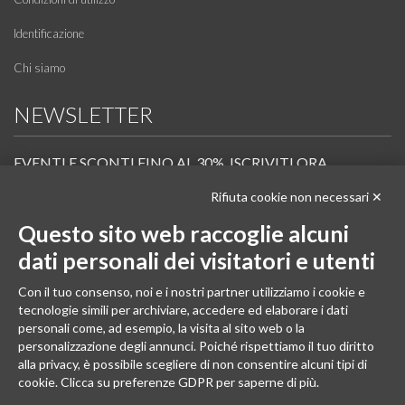
Identificazione
Chi siamo
NEWSLETTER
EVENTI E SCONTI FINO AL 30%. ISCRIVITI ORA.
Rifiuta cookie non necessari ✕
Scopri in anteprima i nuovi prodotti, le promozioni riservate ai professionisti e resta
informato sui prossimi corsi Pilates.
Questo sito web raccoglie alcuni
Iscrivi alla Newsletter
dati personali dei visitatori e utenti
SEGUICI
Con il tuo consenso, noi e i nostri partner utilizziamo i cookie e
tecnologie simili per archiviare, accedere ed elaborare i dati
personali come, ad esempio, la visita al sito web o la
personalizzazione degli annunci. Poiché rispettiamo il tuo diritto
alla privacy, è possibile scegliere di non consentire alcuni tipi di
cookie. Clicca su preferenze GDPR per saperne di più.