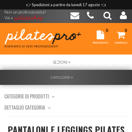
👉
Spedizioni a partire da lunedì 17 agosto
👈
Non un professionista?
Vai a
0
0
PREVENTIVO
CARRELLO
RISERVATO AI VERI PROFESSIONISTI
TOGGLE
SEZIONI
NAVIGATION
TOGGLE
CATEGORIE
NAVIGATION
CATEGORIE DI PRODOTTI
DETTAGLIO CATEGORIA
PANTALONI E LEGGINGS PILATES