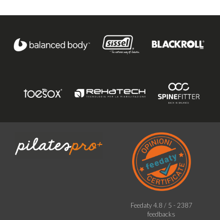
Feedaty
4.8
/
5
-
2387
feedbacks