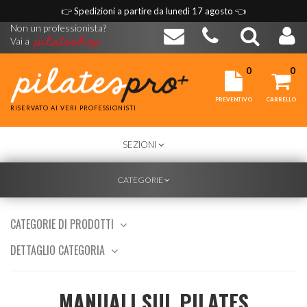
👉
Spedizioni a partire da lunedì 17 agosto
👈
Non un professionista?
Vai a
0
0
PREVENTIVO
CARRELLO
RISERVATO AI VERI PROFESSIONISTI
TOGGLE
SEZIONI
NAVIGATION
TOGGLE
CATEGORIE
NAVIGATION
CATEGORIE DI PRODOTTI
DETTAGLIO CATEGORIA
MANUALI SUL PILATES