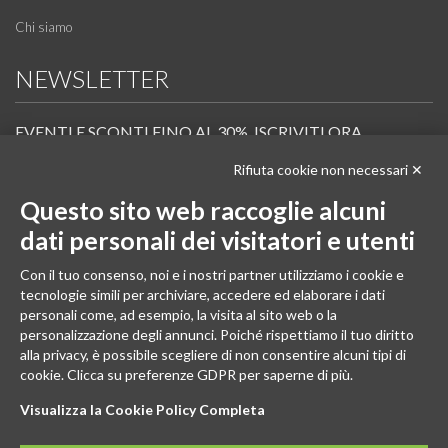
Chi siamo
NEWSLETTER
EVENTI E SCONTI FINO AL 30%. ISCRIVITI ORA.
Rifiuta cookie non necessari ✕
Scopri in anteprima i nuovi prodotti, le promozioni riservate ai professionisti e resta
informato sui prossimi corsi Pilates.
Questo sito web raccoglie alcuni
Iscrivi alla Newsletter
dati personali dei visitatori e utenti
SEGUICI
Con il tuo consenso, noi e i nostri partner utilizziamo i cookie e
tecnologie simili per archiviare, accedere ed elaborare i dati
personali come, ad esempio, la visita al sito web o la
personalizzazione degli annunci. Poiché rispettiamo il tuo diritto
alla privacy, è possibile scegliere di non consentire alcuni tipi di
cookie. Clicca su preferenze GDPR per saperne di più.
Visualizza la Cookie Policy Completa