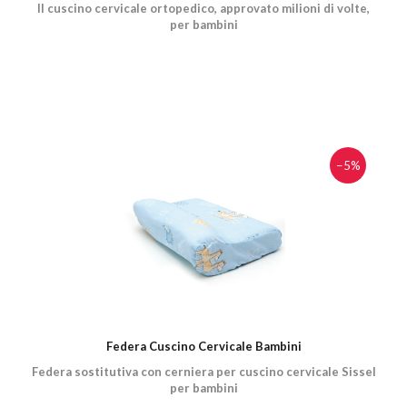
Il cuscino cervicale ortopedico, approvato milioni di volte,
per bambini
−5%
Federa Cuscino Cervicale Bambini
Federa sostitutiva con cerniera per cuscino cervicale Sissel
per bambini