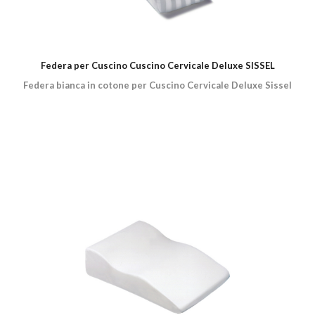
Federa per Cuscino Cuscino Cervicale Deluxe SISSEL
Federa bianca in cotone per Cuscino Cervicale Deluxe Sissel