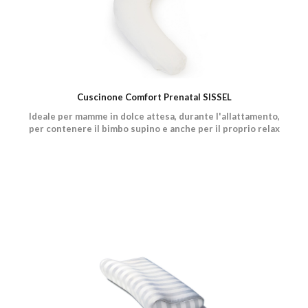
Cuscinone Comfort Prenatal SISSEL
Ideale per mamme in dolce attesa, durante l'allattamento,
per contenere il bimbo supino e anche per il proprio relax