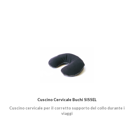
Cuscino Cervicale Buchi SISSEL
Cuscino cervicale per il corretto supporto del collo durante i
viaggi