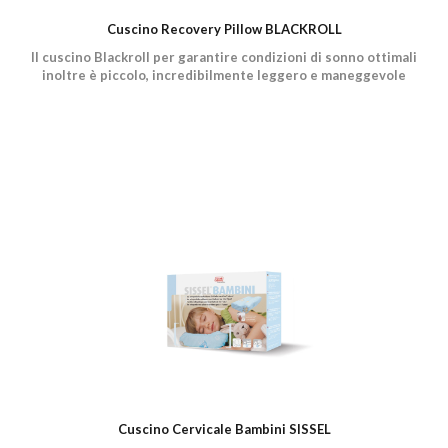
Cuscino Recovery Pillow BLACKROLL
Il cuscino Blackroll per garantire condizioni di sonno ottimali
inoltre è piccolo, incredibilmente leggero e maneggevole
Cuscino Cervicale Bambini SISSEL