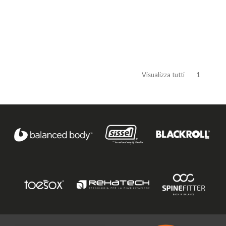
Visualizza tutti
1