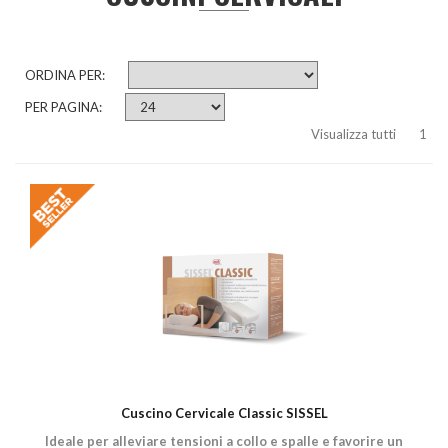
ORDINA PER:
PER PAGINA:
Visualizza tutti
1
Cuscino Cervicale Classic SISSEL
Ideale per alleviare tensioni a collo e spalle e favorire un