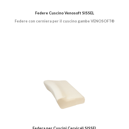
Federe Cuscino Venosoft SISSEL
Federe con cerniera per il cuscino gambe VENOSOFT®
Federa per Cuscini Cervicali SISSEL