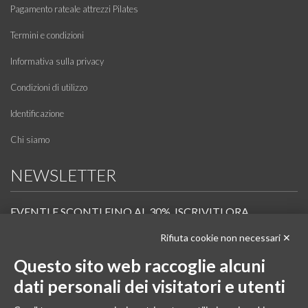
Pagamento rateale attrezzi Pilates
Termini e condizioni
Informativa sulla privacy
Condizioni di utilizzo
Identificazione
Chi siamo
NEWSLETTER
EVENTI E SCONTI FINO AL 30%. ISCRIVITI ORA.
Rifiuta cookie non necessari ✕
Scopri in anteprima i nuovi prodotti, le promozioni riservate ai professionisti e resta
informato sui prossimi corsi Pilates.
Questo sito web raccoglie alcuni
Iscrivi alla Newsletter
dati personali dei visitatori e utenti