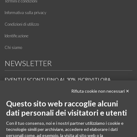
Termini e condizioni
Informativa sulla privacy
Condizioni di utilizzo
Identificazione
Chi siamo
NEWSLETTER
EVENTI E SCONTI FINO AL 30%. ISCRIVITI ORA.
Rifiuta cookie non necessari ✕
Scopri in anteprima i nuovi prodotti, le promozioni riservate ai professionisti e resta
informato sui prossimi corsi Pilates.
Questo sito web raccoglie alcuni
Iscrivi alla Newsletter
dati personali dei visitatori e utenti
SEGUICI
Con il tuo consenso, noi e i nostri partner utilizziamo i cookie e
tecnologie simili per archiviare, accedere ed elaborare i dati
personali come, ad esempio, la visita al sito web o la