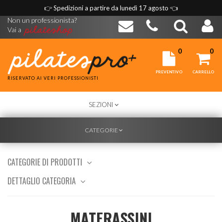
👉
Spedizioni a partire da lunedì 17 agosto
👈
Non un professionista?
Vai a
0
0
PREVENTIVO
CARRELLO
RISERVATO AI VERI PROFESSIONISTI
TOGGLE
SEZIONI
NAVIGATION
TOGGLE
CATEGORIE
NAVIGATION
CATEGORIE DI PRODOTTI
DETTAGLIO CATEGORIA
MATERASSINI