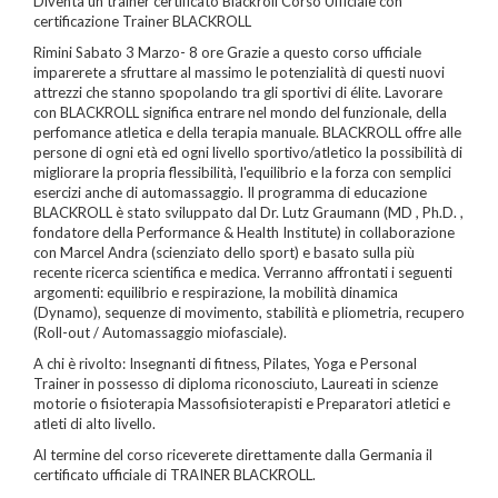
Diventa un trainer certificato Blackroll Corso Ufficiale con
certificazione Trainer BLACKROLL
Rimini Sabato 3 Marzo- 8 ore Grazie a questo corso ufficiale
imparerete a sfruttare al massimo le potenzialità di questi nuovi
attrezzi che stanno spopolando tra gli sportivi di élite. Lavorare
con BLACKROLL significa entrare nel mondo del funzionale, della
perfomance atletica e della terapia manuale. BLACKROLL offre alle
persone di ogni età ed ogni livello sportivo/atletico la possibilità di
migliorare la propria flessibilità, l'equilibrio e la forza con semplici
esercizi anche di automassaggio. Il programma di educazione
BLACKROLL è stato sviluppato dal Dr. Lutz Graumann (MD , Ph.D. ,
fondatore della Performance & Health Institute) in collaborazione
con Marcel Andra (scienziato dello sport) e basato sulla più
recente ricerca scientifica e medica. Verranno affrontati i seguenti
argomenti: equilibrio e respirazione, la mobilità dinamica
(Dynamo), sequenze di movimento, stabilità e pliometria, recupero
(Roll-out / Automassaggio miofasciale).
A chi è rivolto: Insegnanti di fitness, Pilates, Yoga e Personal
Trainer in possesso di diploma riconosciuto, Laureati in scienze
motorie o fisioterapia Massofisioterapisti e Preparatori atletici e
atleti di alto livello.
Al termine del corso riceverete direttamente dalla Germania il
certificato ufficiale di TRAINER BLACKROLL.