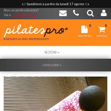
👉
Spedizioni a partire da lunedì 17 agosto
👈
Non un professionista?
Vai a
0
0
PREVENTIVO
CARRELLO
RISERVATO AI VERI PROFESSIONISTI
TOGGLE
SEZIONI
NAVIGATION
TOGGLE
CATEGORIE
NAVIGATION