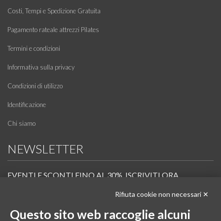
Costi, Tempi e Spedizione Gratuita
Pagamento rateale attrezzi Pilates
Termini e condizioni
Informativa sulla privacy
Condizioni di utilizzo
Identificazione
Chi siamo
NEWSLETTER
EVENTI E SCONTI FINO AL 30%. ISCRIVITI ORA.
Rifiuta cookie non necessari ✕
Scopri in anteprima i nuovi prodotti, le promozioni riservate ai professionisti e resta
informato sui prossimi corsi Pilates.
Questo sito web raccoglie alcuni
Iscrivi alla Newsletter