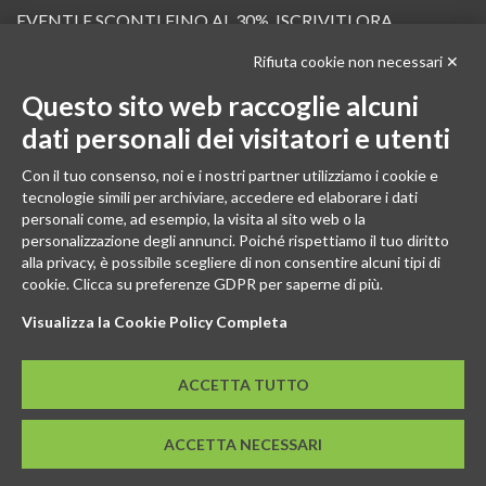
EVENTI E SCONTI FINO AL 30%. ISCRIVITI ORA.
Rifiuta cookie non necessari ✕
Scopri in anteprima i nuovi prodotti, le promozioni riservate ai professionisti e resta
informato sui prossimi corsi Pilates.
Questo sito web raccoglie alcuni
Iscrivi alla Newsletter
dati personali dei visitatori e utenti
SEGUICI
Con il tuo consenso, noi e i nostri partner utilizziamo i cookie e
tecnologie simili per archiviare, accedere ed elaborare i dati
personali come, ad esempio, la visita al sito web o la
personalizzazione degli annunci. Poiché rispettiamo il tuo diritto
alla privacy, è possibile scegliere di non consentire alcuni tipi di
cookie. Clicca su preferenze GDPR per saperne di più.
Visualizza la Cookie Policy Completa
ACCETTA TUTTO
© 2026 - GENESI COMPANY S.R.L. Via Conegliano, 96/30 31058
ACCETTA NECESSARI
Susegana (TV)
P.IVA: 03739670267 - REA: TV-294498 - CS: € 10.000,00 I.V.