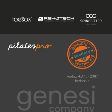
Feedaty
4.8
/
5
-
2387
feedbacks