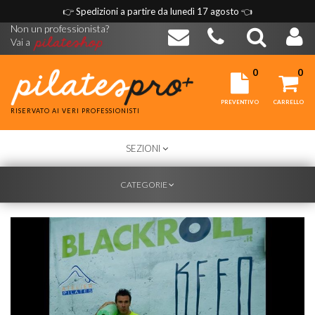
👉
Spedizioni a partire da lunedì 17 agosto
👈
Non un professionista?
Vai a
0
0
PREVENTIVO
CARRELLO
RISERVATO AI VERI PROFESSIONISTI
TOGGLE
SEZIONI
NAVIGATION
TOGGLE
CATEGORIE
NAVIGATION