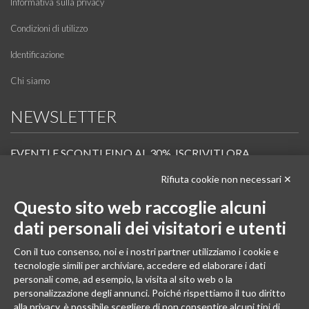
Informativa sulla privacy
Condizioni di utilizzo
Identificazione
Chi siamo
NEWSLETTER
EVENTI E SCONTI FINO AL 30%. ISCRIVITI ORA.
Rifiuta cookie non necessari ✕
Scopri in anteprima i nuovi prodotti, le promozioni riservate ai professionisti e resta
informato sui prossimi corsi Pilates.
Questo sito web raccoglie alcuni
Iscrivi alla Newsletter
dati personali dei visitatori e utenti
SEGUICI
Con il tuo consenso, noi e i nostri partner utilizziamo i cookie e
tecnologie simili per archiviare, accedere ed elaborare i dati
personali come, ad esempio, la visita al sito web o la
personalizzazione degli annunci. Poiché rispettiamo il tuo diritto
alla privacy, è possibile scegliere di non consentire alcuni tipi di