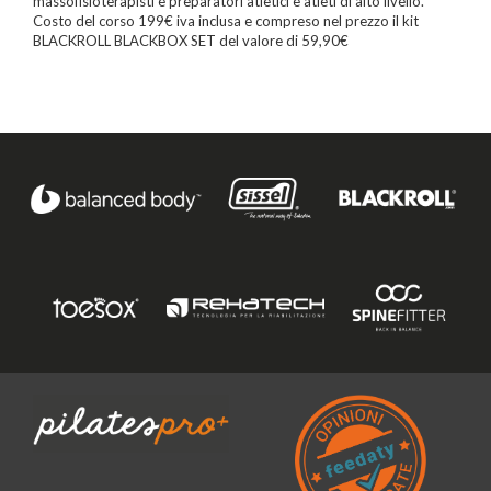
massofisioterapisti e preparatori atletici e atleti di alto livello.
Costo del corso 199€ iva inclusa e compreso nel prezzo il kit
BLACKROLL BLACKBOX SET del valore di 59,90€