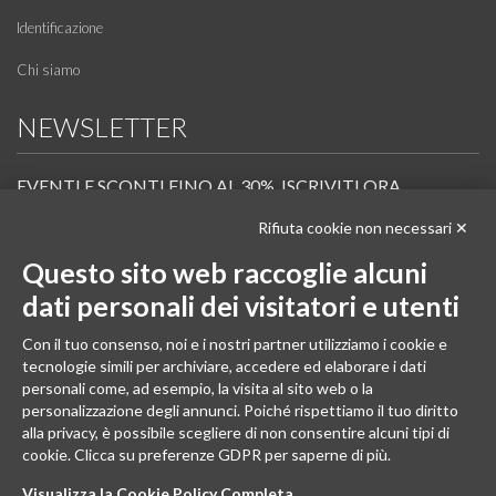
Identificazione
Chi siamo
NEWSLETTER
EVENTI E SCONTI FINO AL 30%. ISCRIVITI ORA.
Rifiuta cookie non necessari ✕
Scopri in anteprima i nuovi prodotti, le promozioni riservate ai professionisti e resta
informato sui prossimi corsi Pilates.
Questo sito web raccoglie alcuni
Iscrivi alla Newsletter
dati personali dei visitatori e utenti
SEGUICI
Con il tuo consenso, noi e i nostri partner utilizziamo i cookie e
tecnologie simili per archiviare, accedere ed elaborare i dati
personali come, ad esempio, la visita al sito web o la
personalizzazione degli annunci. Poiché rispettiamo il tuo diritto
alla privacy, è possibile scegliere di non consentire alcuni tipi di
cookie. Clicca su preferenze GDPR per saperne di più.
Visualizza la Cookie Policy Completa