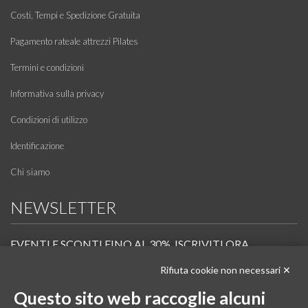
Costi, Tempi e Spedizione Gratuita
Pagamento rateale attrezzi Pilates
Termini e condizioni
Informativa sulla privacy
Condizioni di utilizzo
Identificazione
Chi siamo
NEWSLETTER
EVENTI E SCONTI FINO AL 30%. ISCRIVITI ORA.
Rifiuta cookie non necessari ✕
Scopri in anteprima i nuovi prodotti, le promozioni riservate ai professionisti e resta
informato sui prossimi corsi Pilates.
Questo sito web raccoglie alcuni
Iscrivi alla Newsletter