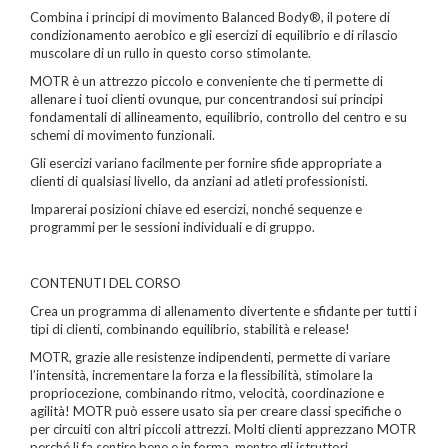
Combina i principi di movimento Balanced Body®, il potere di
condizionamento aerobico e gli esercizi di equilibrio e di rilascio
muscolare di un rullo in questo corso stimolante.
MOTR è un attrezzo piccolo e conveniente che ti permette di
allenare i tuoi clienti ovunque, pur concentrandosi sui principi
fondamentali di allineamento, equilibrio, controllo del centro e su
schemi di movimento funzionali.
Gli esercizi variano facilmente per fornire sfide appropriate a
clienti di qualsiasi livello, da anziani ad atleti professionisti.
Imparerai posizioni chiave ed esercizi, nonché sequenze e
programmi per le sessioni individuali e di gruppo.
CONTENUTI DEL CORSO
Crea un programma di allenamento divertente e sfidante per tutti i
tipi di clienti, combinando equilibrio, stabilità e release!
MOTR, grazie alle resistenze indipendenti, permette di variare
l’intensità, incrementare la forza e la flessibilità, stimolare la
propriocezione, combinando ritmo, velocità, coordinazione e
agilità! MOTR può essere usato sia per creare classi specifiche o
per circuiti con altri piccoli attrezzi. Molti clienti apprezzano MOTR
perché li fa sentire bene e in forma, mentre gli istruttori