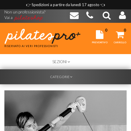
👉
Spedizioni a partire da lunedì 17 agosto
👈
Non un professionista?
Vai a
0
0
PREVENTIVO
CARRELLO
RISERVATO AI VERI PROFESSIONISTI
TOGGLE
SEZIONI
NAVIGATION
TOGGLE
CATEGORIE
NAVIGATION