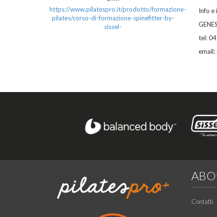
https://www.pilatespro.it/prodotto/formazione-
Info e 
pilates/corso-di-formazione-spinefitter-by-
GENESI
sissel-
tel: 0
email:
ABO
Contatti