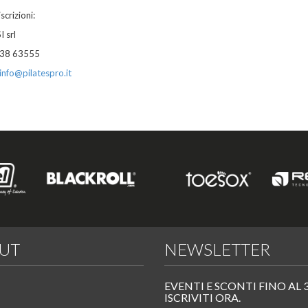
iscrizioni:
 srl
438 63555
info@pilatespro.it
UT
NEWSLETTER
EVENTI E SCONTI FINO AL 
ISCRIVITI ORA.