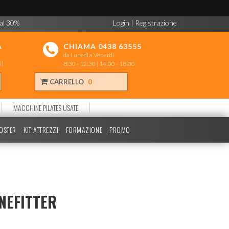
 al 30%
Login
|
Registrazione
A
CHIAMA 0438 63555
da Lunedì a Venerdì
i)
8:30 - 12:30 | 14:00 - 18:00
CARRELLO
0
MACCHINE PILATES USATE
POSTER
KIT ATTREZZI
FORMAZIONE
PROMO
NEFITTER