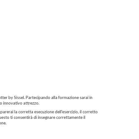
itter by Sissel. Partecipando alla formazione sarai in
o innovativo attrezzo.
parerai la corretta esecuzione dell'esercizio, il corretto
esto ti consentirà di insegnare correttamente il
one.