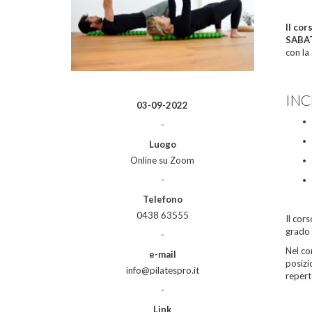
Il cor
SABAT
con la
INC
03-09-2022
-
Luogo
Online su Zoom
-
Telefono
0438 63555
Il cor
grado 
-
Nel cor
e-mail
posizi
info@pilatespro.it
repert
-
Link