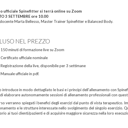
so ufficiale Spinefitter si terrà online su Zoom
O 3 SETTEMBRE ore 10.00
 docente Marta Bellesso, Master Trainer Spinefitter e Balanced Body.
LUSO NEL PREZZO
150 minuti di formazione live su Zoom
Certificato ufficiale nominale
Registrazione della live, disponibile per 3 settimane
Manuale ufficiale in pdf.
so introduce in modo dettagliato le basi e i principi dell'allenamento con Spinef
di elaborare autonomamente sessioni di allenamento professionali con quest
so verranno spiegati i benefici degli esercizi dal punto di vista terapeutico. Im
onamento e le strutture interessate nello svolgimento del singolo esercizio. Qu
orio ai tuoi clienti/pazienti e di acquisire maggiore sicurezza nella loro esecuzi