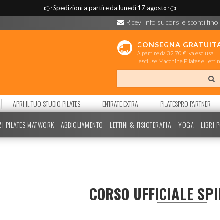
👉
Spedizioni a partire da lunedì 17 agosto
👈
Ricevi info su corsi e sconti fino
CONSEGNA GRATUIT
A partire da 32,70 € iva esclusa
(escluse Macchine Pilates e Lettin
APRI IL TUO STUDIO PILATES
ENTRATE EXTRA
PILATESPRO PARTNER
ZI PILATES MATWORK
ABBIGLIAMENTO
LETTINI & FISIOTERAPIA
YOGA
LIBRI 
CORSO UFFICIALE SPI