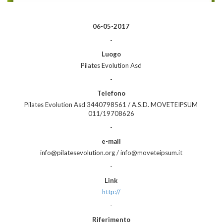
06-05-2017
-
Luogo
Pilates Evolution Asd
-
Telefono
Pilates Evolution Asd 3440798561 / A.S.D. MOVETEIPSUM
011/19708626
-
e-mail
info@pilatesevolution.org / info@moveteipsum.it
-
Link
http://
-
Riferimento