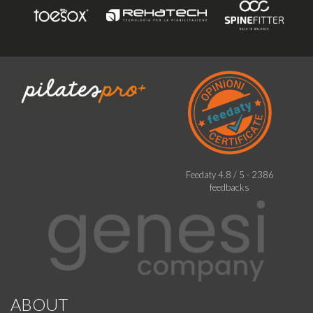
Feedaty
4.8
/
5
-
2386
feedbacks
ABOUT