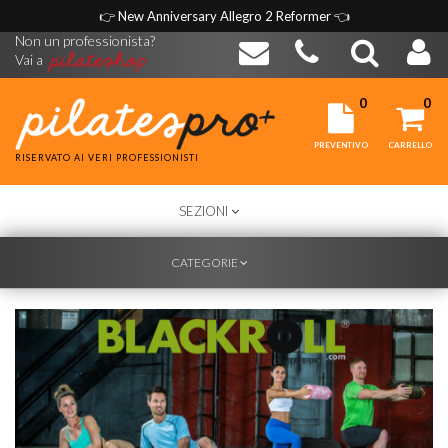
👉
New Anniversary Allegro 2 Reformer
👈
Non un professionista?
Vai a
0
0
PREVENTIVO
CARRELLO
RISERVATO AI VERI PROFESSIONISTI
TOGGLE
SEZIONI
NAVIGATION
TOGGLE
CATEGORIE
NAVIGATION