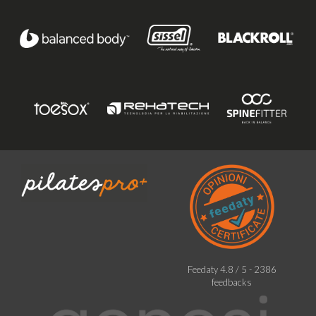
Feedaty
4.8
/
5
-
2386
feedbacks