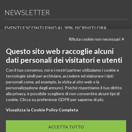
NEWSLETTER
EVENTI E SCONTI FINO AL 30%. ISCRIVITI ORA.
Rifiuta cookie non necessari ✕
Scopri in anteprima i nuovi prodotti, le promozioni riservate ai professionisti e resta
informato sui prossimi corsi Pilates.
Questo sito web raccoglie alcuni
Iscrivi alla Newsletter
dati personali dei visitatori e utenti
SEGUICI
Con il tuo consenso, noi e i nostri partner utilizziamo i cookie e
tecnologie simili per archiviare, accedere ed elaborare i dati
personali come, ad esempio, la visita al sito web o la
personalizzazione degli annunci. Poiché rispettiamo il tuo diritto
alla privacy, è possibile scegliere di non consentire alcuni tipi di
cookie. Clicca su preferenze GDPR per saperne di più.
Visualizza la Cookie Policy Completa
ACCETTA TUTTO