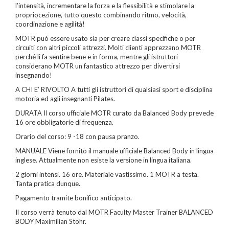
l’intensità, incrementare la forza e la flessibilità e stimolare la
propriocezione, tutto questo combinando ritmo, velocità,
coordinazione e agilità!
MOTR può essere usato sia per creare classi specifiche o per
circuiti con altri piccoli attrezzi. Molti clienti apprezzano MOTR
perché li fa sentire bene e in forma, mentre gli istruttori
considerano MOTR un fantastico attrezzo per divertirsi
insegnando!
A CHI E’ RIVOLTO A tutti gli istruttori di qualsiasi sport e disciplina
motoria ed agli insegnanti Pilates.
DURATA Il corso ufficiale MOTR curato da Balanced Body prevede
16 ore obbligatorie di frequenza.
Orario del corso: 9 -18 con pausa pranzo.
MANUALE Viene fornito il manuale ufficiale Balanced Body in lingua
inglese. Attualmente non esiste la versione in lingua italiana.
2 giorni intensi. 16 ore. Materiale vastissimo. 1 MOTR a testa.
Tanta pratica dunque.
Pagamento tramite bonifico anticipato.
Il corso verrà tenuto dal MOTR Faculty Master Trainer BALANCED
BODY Maximilian Stohr.