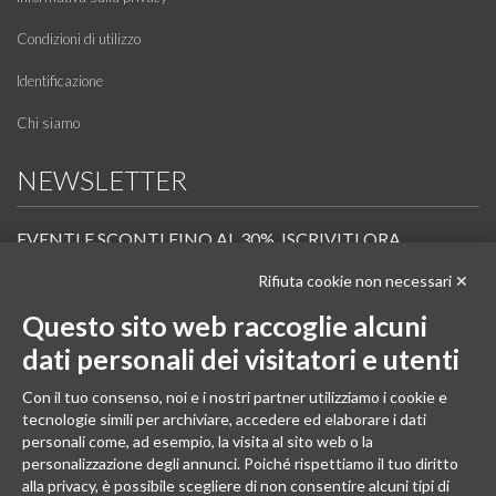
Condizioni di utilizzo
Identificazione
Chi siamo
NEWSLETTER
EVENTI E SCONTI FINO AL 30%. ISCRIVITI ORA.
Rifiuta cookie non necessari ✕
Scopri in anteprima i nuovi prodotti, le promozioni riservate ai professionisti e resta
informato sui prossimi corsi Pilates.
Questo sito web raccoglie alcuni
Iscrivi alla Newsletter
dati personali dei visitatori e utenti
SEGUICI
Con il tuo consenso, noi e i nostri partner utilizziamo i cookie e
tecnologie simili per archiviare, accedere ed elaborare i dati
personali come, ad esempio, la visita al sito web o la
personalizzazione degli annunci. Poiché rispettiamo il tuo diritto
alla privacy, è possibile scegliere di non consentire alcuni tipi di