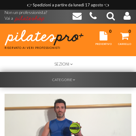
👉
Spedizioni a partire da lunedì 17 agosto
👈
Non un professionista?
Vai a
0
0
PREVENTIVO
CARRELLO
RISERVATO AI VERI PROFESSIONISTI
TOGGLE
SEZIONI
NAVIGATION
TOGGLE
CATEGORIE
NAVIGATION