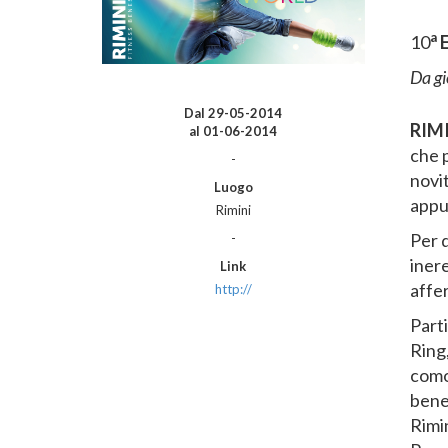
a
10
E
Da gi
Dal
29-05-2014
RIM
al
01-06-2014
che 
-
novi
Luogo
app
Rimini
Per 
-
inere
Link
affer
http://
Parti
Ring,
comod
bene
Rimi