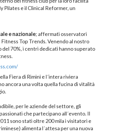
erno dei fitness club per la loro facilità
 Pilates e il Clinical Reformer, un
iale e nazionale
; affermati osservatori
de Fitness Top Trends. Venendo al nostro
to del 70%, i centri dedicati hanno superato
tness.
ess.com/
la Fiera di Rimini e l´intera riviera
 ancora una volta quella fucina di vitalità
io.
bile, per le aziende del settore, gli
assionati che partecipano all´evento. Il
1 sono stati oltre 200 mila i visitatori e
riminese) alimenta l´attesa per una nuova