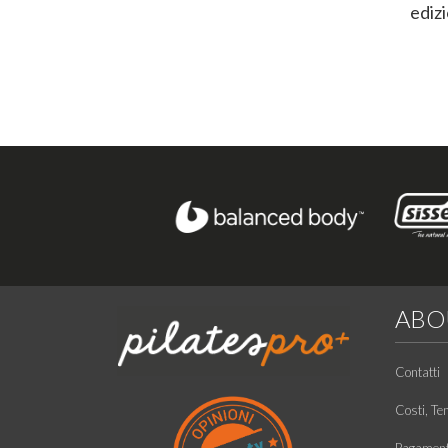
edizi
ABO
Contatti
Costi, Te