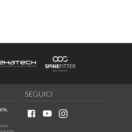
SEGUICI
30%.
ozioni
ui prossimi