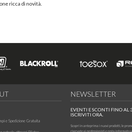
one ricca di novità.
UT
NEWSLETTER
EVENTI E SCONTI FINO AL 
ISCRIVITI ORA.
mpi e Spedizione Gratuita
Scopri in anteprima i nuovi prodotti, le prom
riservate ai professionisti e resta informato s