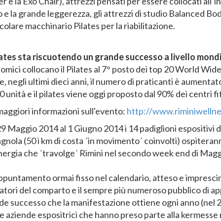
 e la Exo Chair), attrezzi pensati per essere collocati all’int
 e la grande leggerezza, gli attrezzi di studio Balanced Body
colare macchinario Pilates per la riabilitazione.
ilates sta riscuotendo un grande successo a livello mond
omici collocano il Pilates al 7° posto dei top 20 World Wi
, negli ultimi dieci anni, il numero di praticanti è aumenta
0 unità e il pilates viene oggi proposto dal 90% dei centri fi
maggiori informazioni sull'evento:
http://www.riminiwelln
9 Maggio 2014 al 1 Giugno 2014 i 14 padiglioni espositivi del
nola (50 i km di costa ´in movimento´ coinvolti) ospiteranno
nergia che ´travolge´ Rimini nel secondo week end di Magg
puntamento ormai fisso nel calendario, atteso e imprescindi
tori del comparto e il sempre più numeroso pubblico di app
e successo che la manifestazione ottiene ogni anno (nel 201
le aziende espositrici che hanno preso parte alla kermesse 