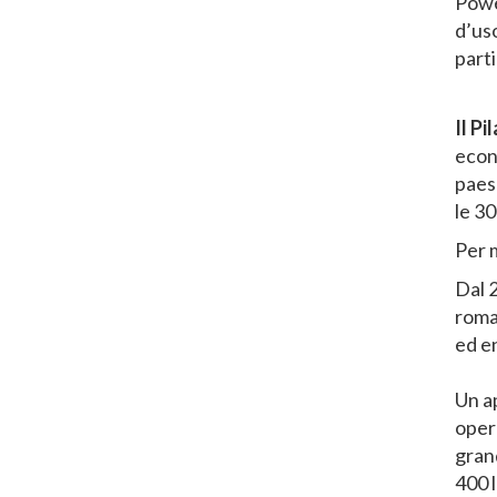
Power
d’uso
parti
Il P
econ
paese
le 30
Per 
Dal 2
romag
ed e
Un ap
opera
grand
400 