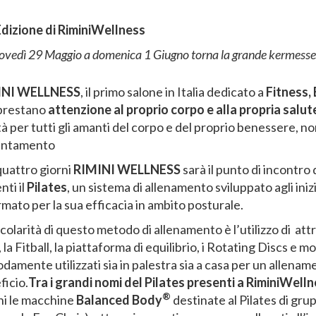
dizione di RiminiWellness
ovedì 29 Maggio a domenica 1 Giugno​ torna la grande kermesse d
INI WELLNESS
, il primo salone in Italia dedicato a
Fitness,
prestano
attenzione al proprio corpo e alla propria salut
tà per tutti gli amanti del corpo e del proprio benessere,
untamento
quattro giorni
RIMINI WELLNESS
sarà il punto di incontro
nti il
Pilates
, un sistema di allenamento sviluppato agli ini
mato per la sua efficacia in ambito posturale.
colarità di questo metodo di allenamento è l’utilizzo di attrez
 la Fitball, la piattaforma di equilibrio, i Rotating Discs e 
amente utilizzati sia in palestra sia a casa per un allename
ficio.
Tra i grandi nomi del Pilates presenti a RiminiWel
®
ni le macchine
Balanced Body
destinate al Pilates di gr