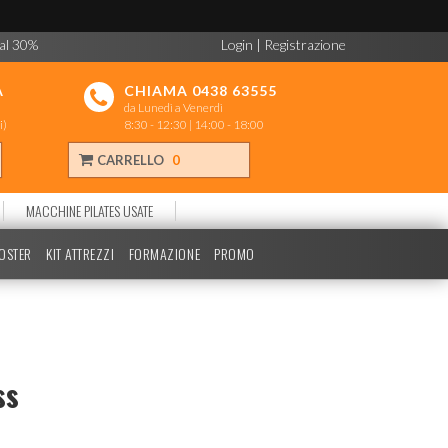
 al 30%
Login
|
Registrazione
A
CHIAMA 0438 63555
da Lunedì a Venerdì
i)
8:30 - 12:30 | 14:00 - 18:00
CARRELLO
0
MACCHINE PILATES USATE
POSTER
KIT ATTREZZI
FORMAZIONE
PROMO
ss