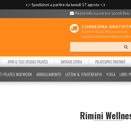
👉
Spedizioni a partire da lunedì 17 agosto
👈
Ricevi info su corsi e sconti fino
CONSEGNA GRATUIT
A partire da 32,70 € iva esclusa
(escluse Macchine Pilates e Lettin
APRI IL TUO STUDIO PILATES
ENTRATE EXTRA
PILATESPRO PARTNER
ZI PILATES MATWORK
ABBIGLIAMENTO
LETTINI & FISIOTERAPIA
YOGA
LIBRI 
Rimini Wellne