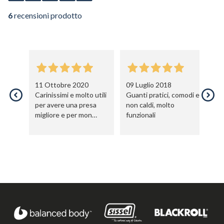
6
recensioni prodotto
11 Ottobre 2020
09 Luglio 2018
1
Carinissimi e molto utili
Guanti pratici, comodi e
O
per avere una presa
non caldi, molto
su
migliore e per mon
funzionali
ap
rovinarsi le mani in più
all
sono belli che non
guasta!!!