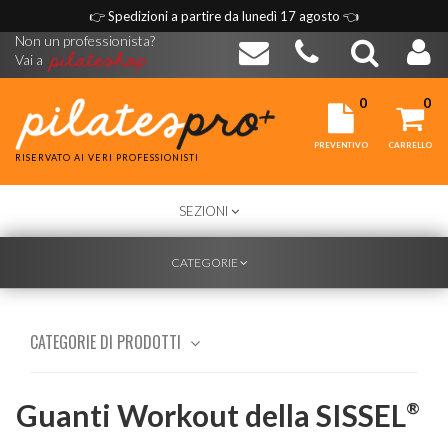
👉
Spedizioni a partire da lunedì 17 agosto
👈
Non un professionista?
Vai a
0
0
PREVENTIVO
CARRELLO
RISERVATO AI VERI PROFESSIONISTI
TOGGLE
SEZIONI
NAVIGATION
TOGGLE
CATEGORIE
NAVIGATION
CATEGORIE DI PRODOTTI
Guanti Workout della SISSEL
®