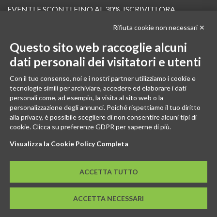
EVENTI E SCONTI FINO AL 30%. ISCRIVITI ORA.
Rifiuta cookie non necessari ✕
Scopri in anteprima i nuovi prodotti, le promozioni riservate ai professionisti e resta
informato sui prossimi corsi Pilates.
Questo sito web raccoglie alcuni
Iscrivi alla Newsletter
dati personali dei visitatori e utenti
SEGUICI
Con il tuo consenso, noi e i nostri partner utilizziamo i cookie e
tecnologie simili per archiviare, accedere ed elaborare i dati
personali come, ad esempio, la visita al sito web o la
personalizzazione degli annunci. Poiché rispettiamo il tuo diritto
alla privacy, è possibile scegliere di non consentire alcuni tipi di
cookie. Clicca su preferenze GDPR per saperne di più.
Visualizza la Cookie Policy Completa
ACCETTA TUTTO
© 2026 - GENESI COMPANY S.R.L. Via Conegliano, 96/30 31058
ACCETTA NECESSARI
Susegana (TV)
P.IVA: 03739670267 - REA: TV-294498 - CS: € 10.000,00 I.V.