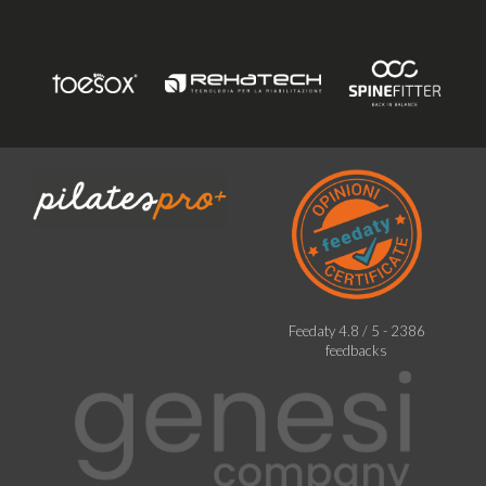
Feedaty
4.8
/
5
-
2386
feedbacks