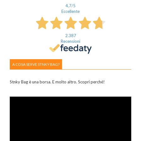
4,7
/5
Eccellente
2.387
Recensioni
A COSA SERVE STNKY BAG?
Stnky Bag è una borsa. E molto altro. Scopri perché!