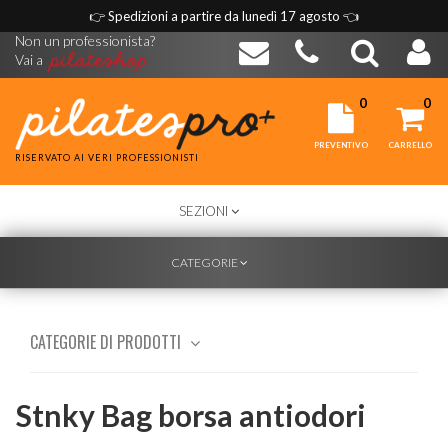
👉
Spedizioni a partire da lunedì 17 agosto
👈
Non un professionista?
Vai a
0
0
PREVENTIVO
CARRELLO
RISERVATO AI VERI PROFESSIONISTI
TOGGLE
SEZIONI
NAVIGATION
TOGGLE
CATEGORIE
NAVIGATION
CATEGORIE DI PRODOTTI
Stnky Bag borsa antiodori