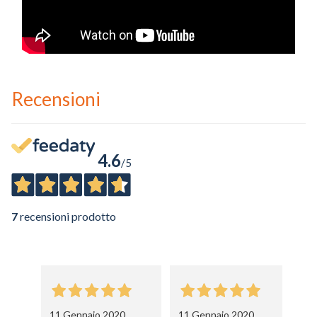
Recensioni
4.6
/5
7
recensioni prodotto
11 Gennaio 2020
11 Gennaio 2020
1