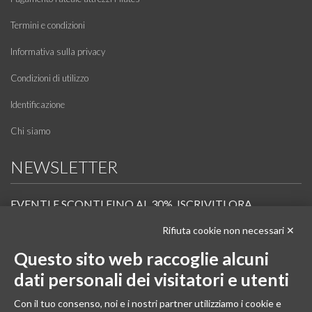
Termini e condizioni
Informativa sulla privacy
Condizioni di utilizzo
Identificazione
Chi siamo
NEWSLETTER
EVENTI E SCONTI FINO AL 30%. ISCRIVITI ORA.
Rifiuta cookie non necessari ✕
Scopri in anteprima i nuovi prodotti, le promozioni riservate ai professionisti e resta
informato sui prossimi corsi Pilates.
Questo sito web raccoglie alcuni
Iscrivi alla Newsletter
dati personali dei visitatori e utenti
SEGUICI
Con il tuo consenso, noi e i nostri partner utilizziamo i cookie e