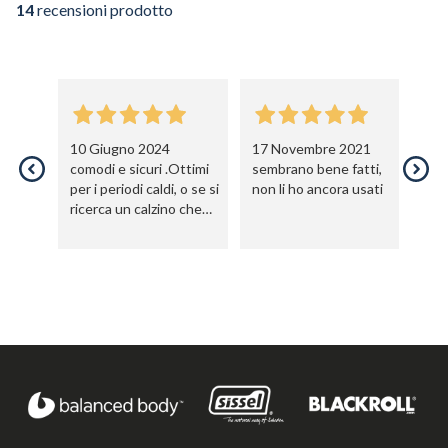
14
recensioni prodotto
10 Giugno 2024
17 Novembre 2021
2
comodi e sicuri .Ottimi
sembrano bene fatti,
Gr
per i periodi caldi, o se si
non li ho ancora usati
Mo
ricerca un calzino che
st
non ti tradisca negli
uti
esercizi piu' avanzati