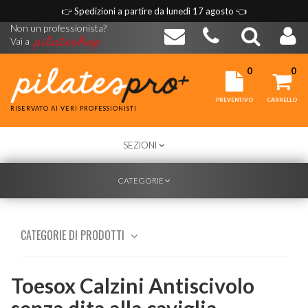
👉
Spedizioni a partire da lunedì 17 agosto
👈
Non un professionista?
Vai a
0
0
PREVENTIVO
CARRELLO
RISERVATO AI VERI PROFESSIONISTI
TOGGLE
SEZIONI
NAVIGATION
TOGGLE
CATEGORIE
NAVIGATION
CATEGORIE DI PRODOTTI
Toesox Calzini Antiscivolo
senza dita alla caviglia