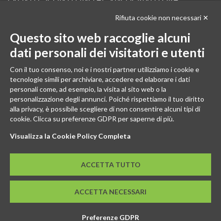
Rifiuta cookie non necessari ✕
Scopri in anteprima i nuovi prodotti, le promozioni riservate ai professionisti e resta
informato sui prossimi corsi Pilates.
Questo sito web raccoglie alcuni
Iscrivi alla Newsletter
dati personali dei visitatori e utenti
SEGUICI
Con il tuo consenso, noi e i nostri partner utilizziamo i cookie e
tecnologie simili per archiviare, accedere ed elaborare i dati
personali come, ad esempio, la visita al sito web o la
personalizzazione degli annunci. Poiché rispettiamo il tuo diritto
alla privacy, è possibile scegliere di non consentire alcuni tipi di
cookie. Clicca su preferenze GDPR per saperne di più.
Visualizza la Cookie Policy Completa
ACCETTA TUTTO
© 2026 - GENESI COMPANY S.R.L. Via Conegliano, 96/30 31058
ACCETTA NECESSARI
Susegana (TV)
P.IVA: 03739670267 - REA: TV-294498 - CS: € 10.000,00 I.V.
SEDE LEGALE: Via Montello, 6 31044 Montebelluna (TV)
Preferenze GDPR