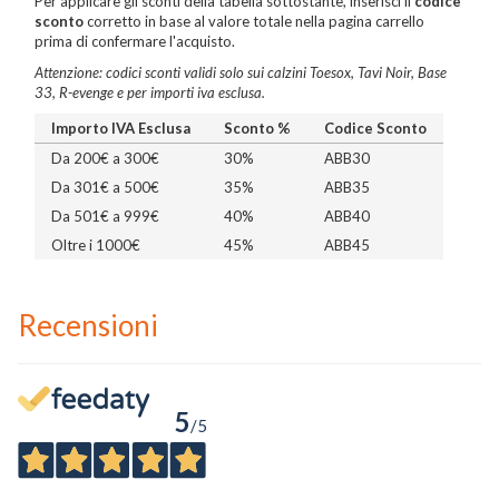
Per applicare gli sconti della tabella sottostante, inserisci il
codice
sconto
corretto in base al valore totale nella pagina carrello
prima di confermare l'acquisto.
Attenzione: codici sconti validi solo sui calzini Toesox, Tavi Noir, Base
33, R-evenge e per importi iva esclusa.
Importo IVA Esclusa
Sconto %
Codice Sconto
Da 200€ a 300€
30%
ABB30
Da 301€ a 500€
35%
ABB35
Da 501€ a 999€
40%
ABB40
Oltre i 1000€
45%
ABB45
Recensioni
5
/5