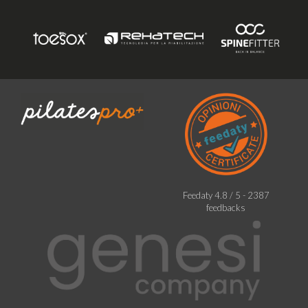
Feedaty
4.8
/
5
-
2387
feedbacks