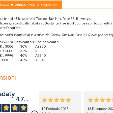
E SCONTO ABBIGLIAMENTO PILATESPRO.IT
ia fino al
45%
sui calzini Toesox, Tavi Noir, Base 33, R-evenge.
icare gli sconti della tabella sottostante, inserisci il
codice sconto
corretto in
are l'acquisto.
ne: codici sconti validi solo sui calzini Toesox, Tavi Noir, Base 33, R-evenge e per imp
o IVA Esclusa
Sconto %
Codice Sconto
€ a 300€
30%
ABB30
€ a 500€
35%
ABB35
€ a 999€
40%
ABB40
 1000€
45%
ABB45
nsioni
4.7
/5
10 Febbraio 2025
13 Dicembre 20