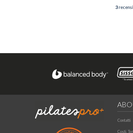
3
recens
ABO
Contatti
Costi, Te