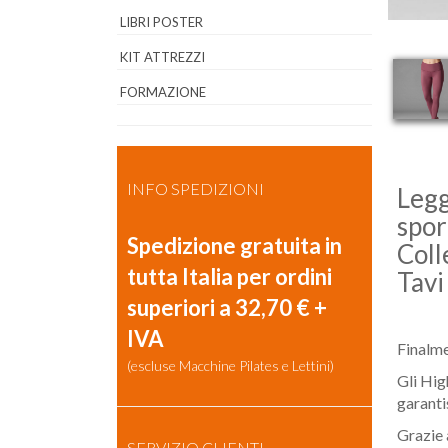
LIBRI POSTER
KIT ATTREZZI
FORMAZIONE
INFO SPEDIZIONI
Legg
spor
Spedizione gratuita in
Coll
tutta Italia per ordini
Tavi
superiori a 32,70 € +
IVA
Finalme
(escluse Macchine Pilates e Lettini)
Gli Hig
garanti
Grazie 
SERVIZIO CLIENTI