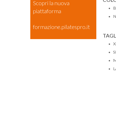
Scopri la nuova
B
piattaforma
N
formazione.pilatespro.it
TAGL
X
S
L