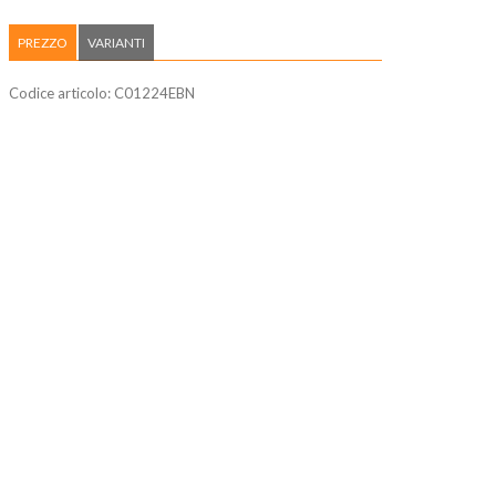
PREZZO
VARIANTI
Codice articolo:
C01224EBN