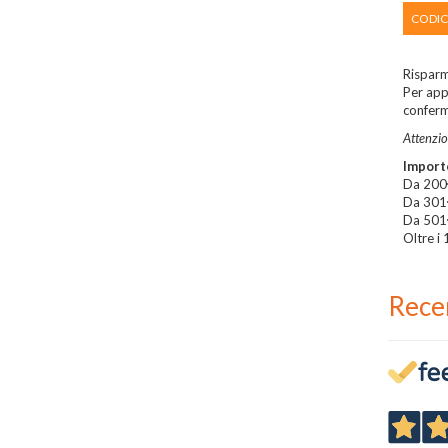
CODIC
Risparm
Per appl
conferm
Attenzio
Import
Da 200
Da 301
Da 501
Oltre i
Rece