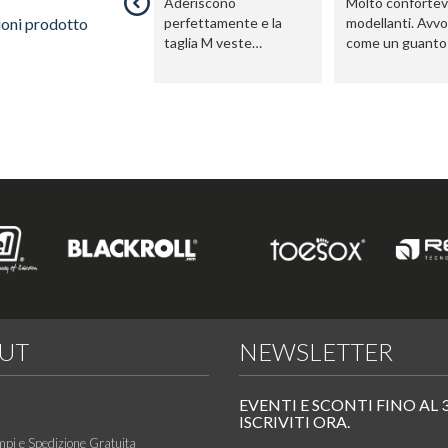
Aderiscono
Molto confortevo
ioni prodotto
perfettamente e la
modellanti. Avv
taglia M veste
come un guanto
benissimo nonostante
io sia in carne. Altezza
1.72 cm per 74 kg. Non
sono assolutamente
trasparenti e molto
traspiranti. Perfetti per
le mie lezioni di PIlates
UT
NEWSLETTER
EVENTI E SCONTI FINO AL 
ISCRIVITI ORA.
mpi e Spedizione Gratuita