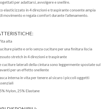
ogettati per adattarsi, avvolgere e snellire.
uto elasticizzato in 4 direzioni e traspirante consente ampia
 di movimento e regala comfort durante l'allenamento.
TTERISTICHE:
ita alta
uciture piatte e orlo senza cuciture per una finitura liscia
essuto stretch in 4 direzioni e traspirante
e cuciture laterali della cintura sono leggermente spostate sul
avanti per un effetto snellente
asca interna in vita per tenere al sicuro i piccoli oggetti
ssenziali
5% Nylon, 25% Elastane
RI DISPONIBILI: