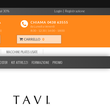
 al 30%
Login
|
Registrazione
A
CHIAMA 0438 63555
da Lunedì a Venerdì
i)
8:30 - 12:30 | 14:00 - 18:00
CARRELLO
0
MACCHINE PILATES USATE
POSTER
KIT ATTREZZI
FORMAZIONE
PROMO