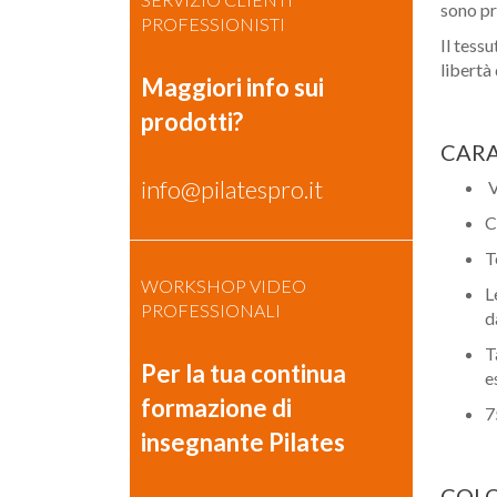
sono pr
PROFESSIONISTI
Il tess
libertà
Maggiori info sui
prodotti?
CARA
info@pilatespro.it
V
C
T
WORKSHOP VIDEO
L
PROFESSIONALI
d
T
Per la tua continua
e
formazione di
7
insegnante Pilates
COLO