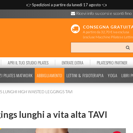
👉
Spedizioni a partire da lunedì 17 agosto
👈
Ricevi info su corsi e sconti fino
CONSEGNA GRATUIT
A partire da 32,70 € iva esclusa
(escluse Macchine Pilates e Lettin
APRI IL TUO STUDIO PILATES
ENTRATE EXTRA
PILATESPRO PARTNER
ZI PILATES MATWORK
ABBIGLIAMENTO
LETTINI & FISIOTERAPIA
YOGA
LIBRI 
S LUNGHI HIGH WAISTED LEGGINGS TAVI
ings lunghi a vita alta TAVI