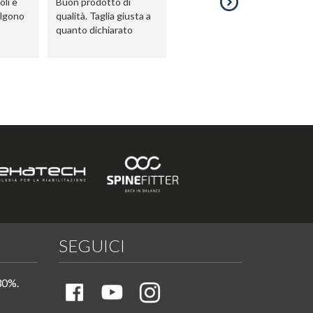
li e
Buon prodotto di
olgono
qualità. Taglia giusta a
quanto dichiarato
SEGUICI
30%.