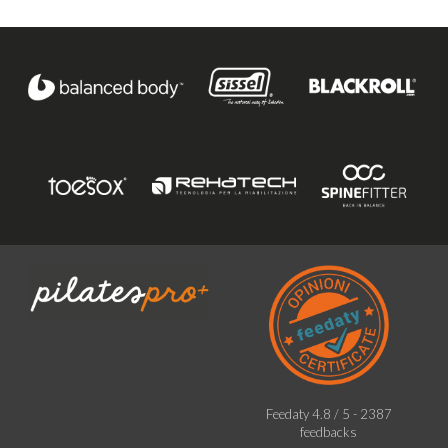
Feedaty
4.8
/
5
-
2387
feedbacks