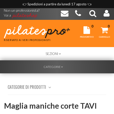
👉
Spedizioni a partire da lunedì 17 agosto
👈
Non un professionista?
Vai a
0
0
PREVENTIVO
CARRELLO
RISERVATO AI VERI PROFESSIONISTI
TOGGLE
SEZIONI
NAVIGATION
TOGGLE
CATEGORIE
NAVIGATION
CATEGORIE DI PRODOTTI
Maglia maniche corte TAVI