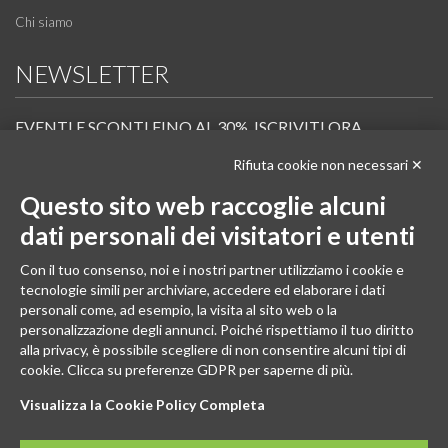
Chi siamo
NEWSLETTER
EVENTI E SCONTI FINO AL 30%. ISCRIVITI ORA.
Rifiuta cookie non necessari ✕
Scopri in anteprima i nuovi prodotti, le promozioni riservate ai professionisti e resta
informato sui prossimi corsi Pilates.
Questo sito web raccoglie alcuni
Iscrivi alla Newsletter
dati personali dei visitatori e utenti
SEGUICI
Con il tuo consenso, noi e i nostri partner utilizziamo i cookie e
tecnologie simili per archiviare, accedere ed elaborare i dati
personali come, ad esempio, la visita al sito web o la
personalizzazione degli annunci. Poiché rispettiamo il tuo diritto
alla privacy, è possibile scegliere di non consentire alcuni tipi di
cookie. Clicca su preferenze GDPR per saperne di più.
Visualizza la Cookie Policy Completa