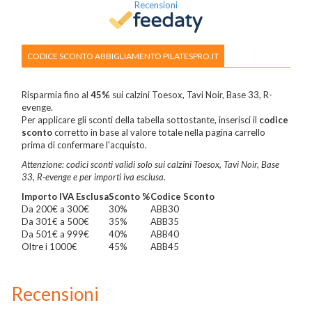
Recensioni
CODICE SCONTO ABBIGLIAMENTO PILATESPRO.IT
Risparmia fino al
45%
sui calzini Toesox, Tavi Noir, Base 33, R-
evenge.
Per applicare gli sconti della tabella sottostante, inserisci il
codice
sconto
corretto in base al valore totale nella pagina carrello
prima di confermare l'acquisto.
Attenzione: codici sconti validi solo sui calzini Toesox, Tavi Noir, Base
33, R-evenge e per importi iva esclusa.
Importo IVA Esclusa
Sconto %
Codice Sconto
Da 200€ a 300€
30%
ABB30
Da 301€ a 500€
35%
ABB35
Da 501€ a 999€
40%
ABB40
Oltre i 1000€
45%
ABB45
Recensioni