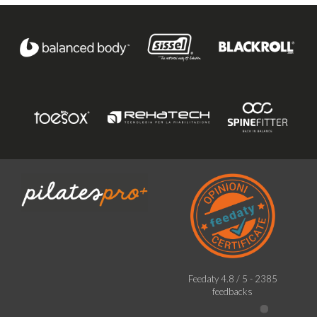
Feedaty
4.8
/
5
-
2385
feedbacks