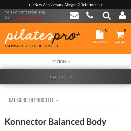
👉
New Anniversary Allegro 2 Reformer
👈
Non un professionista?
Vai a
0
0
PREVENTIVO
CARRELLO
RISERVATO AI VERI PROFESSIONISTI
TOGGLE
SEZIONI
NAVIGATION
TOGGLE
CATEGORIE
NAVIGATION
CATEGORIE DI PRODOTTI
Konnector Balanced Body