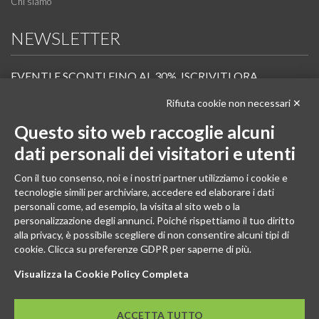
Chi siamo
NEWSLETTER
EVENTI E SCONTI FINO AL 30%. ISCRIVITI ORA.
Rifiuta cookie non necessari ✕
Scopri in anteprima i nuovi prodotti, le promozioni riservate ai professionisti e resta
informato sui prossimi corsi Pilates.
Questo sito web raccoglie alcuni
Iscrivi alla Newsletter
dati personali dei visitatori e utenti
SEGUICI
Con il tuo consenso, noi e i nostri partner utilizziamo i cookie e
tecnologie simili per archiviare, accedere ed elaborare i dati
personali come, ad esempio, la visita al sito web o la
personalizzazione degli annunci. Poiché rispettiamo il tuo diritto
alla privacy, è possibile scegliere di non consentire alcuni tipi di
cookie. Clicca su preferenze GDPR per saperne di più.
Visualizza la Cookie Policy Completa
ACCETTA TUTTO