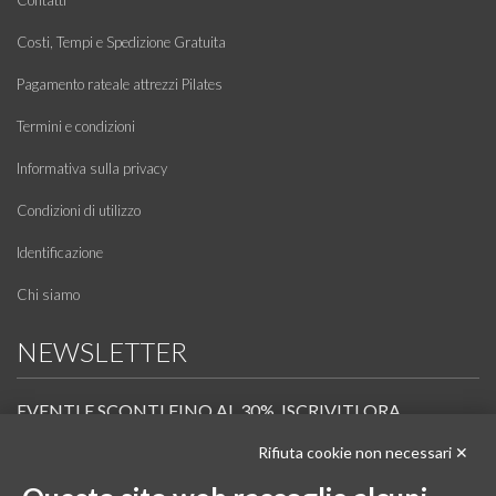
Costi, Tempi e Spedizione Gratuita
Pagamento rateale attrezzi Pilates
Termini e condizioni
Informativa sulla privacy
Condizioni di utilizzo
Identificazione
Chi siamo
NEWSLETTER
EVENTI E SCONTI FINO AL 30%. ISCRIVITI ORA.
Rifiuta cookie non necessari ✕
Scopri in anteprima i nuovi prodotti, le promozioni riservate ai professionisti e resta
informato sui prossimi corsi Pilates.