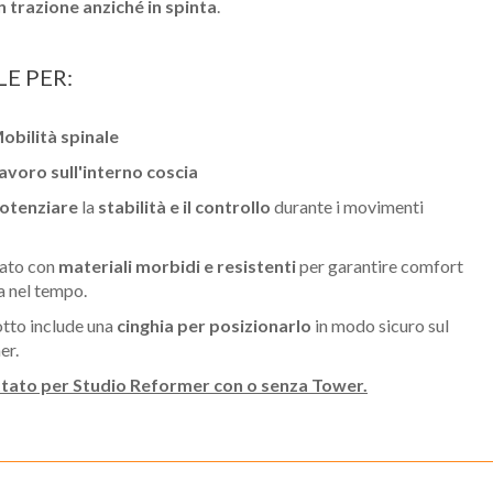
n trazione anziché in spinta
.
LE PER:
obilità spinale
avoro sull'interno coscia
otenziare
la
stabilità e il controllo
durante i movimenti
zato con
materiali morbidi e resistenti
per garantire comfort
a nel tempo.
otto include una
cinghia per posizionarlo
in modo sicuro sul
er.
tato per Studio Reformer con o senza Tower.