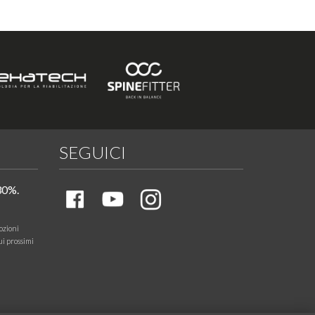
SEGUICI
30%.
ozioni
ui prossimi