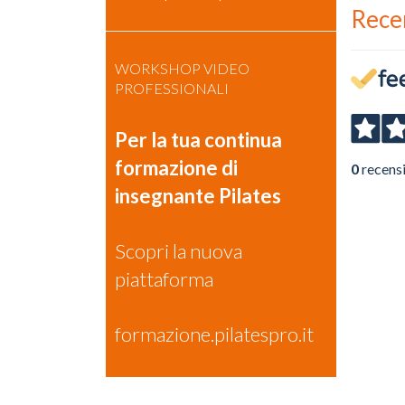
Rece
WORKSHOP VIDEO
PROFESSIONALI
Per la tua continua
formazione di
0
recens
insegnante Pilates
Scopri la nuova
piattaforma
formazione.pilatespro.it