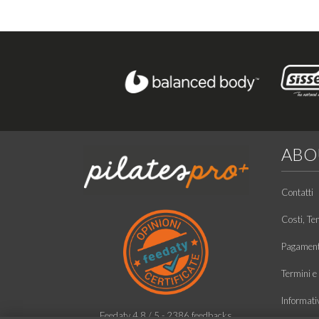
ABO
Contatti
Costi, Te
Pagamento
Termini e 
Informati
Feedaty
4.8
/
5
-
2386
feedbacks