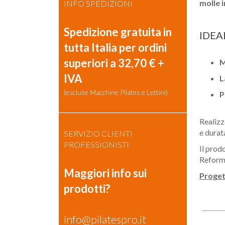
molle i
INFO SPEDIZIONI
Spedizione gratuita in
IDEA
tutta Italia per ordini
superiori a 32,70 € +
M
IVA
L
(escluse Macchine Pilates e Lettini)
P
Realiz
e durat
SERVIZIO CLIENTI
PROFESSIONISTI
Il prod
Reform
Maggiori info sui
Proget
prodotti?
info@pilatespro.it