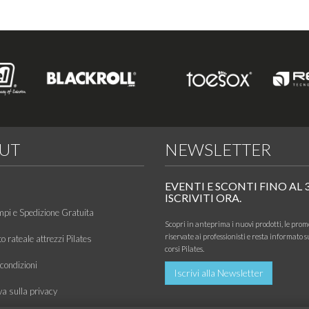
UT
NEWSLETTER
EVENTI E SCONTI FINO AL 
ISCRIVITI ORA.
mpi e Spedizione Gratuita
Scopri in anteprima i nuovi prodotti, le prom
riservate ai professionisti e resta informato s
 rateale attrezzi Pilates
corsi Pilates.
condizioni
Iscrivi alla Newsletter
va sulla privacy