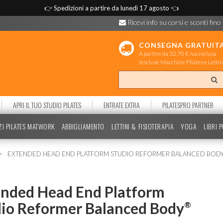
👉
Spedizioni a partire da lunedì 17 agosto
👈
Ricevi info su corsi e sconti fino
CONSEGNA GRATUIT
A partire da 32,70 € iva esclusa
(escluse Macchine Pilates e Lettin
APRI IL TUO STUDIO PILATES
ENTRATE EXTRA
PILATESPRO PARTNER
ZI PILATES MATWORK
ABBIGLIAMENTO
LETTINI & FISIOTERAPIA
YOGA
LIBRI 
EXTENDED HEAD END PLATFORM STUDIO REFORMER BALANCED BOD
ended Head End Platform
io Reformer Balanced Body
®