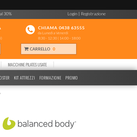
 al 30%
Login
|
Registrazione
A
CHIAMA 0438 63555
da Lunedì a Venerdì
i)
8:30 - 12:30 | 14:00 - 18:00
CARRELLO
0
MACCHINE PILATES USATE
POSTER
KIT ATTREZZI
FORMAZIONE
PROMO
Y