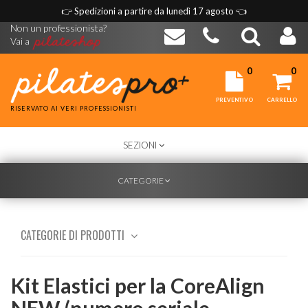
👉
Spedizioni a partire da lunedì 17 agosto
👈
Non un professionista?
Vai a
0
0
PREVENTIVO
CARRELLO
RISERVATO AI VERI PROFESSIONISTI
TOGGLE
SEZIONI
NAVIGATION
TOGGLE
CATEGORIE
NAVIGATION
CATEGORIE DI PRODOTTI
Kit Elastici per la CoreAlign
NEW (numero seriale