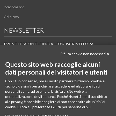
Identificazione
Chi siamo
NEWSLETTER
EVENTI E SCONTI FINO AL 30%. ISCRIVITI ORA.
Rifiuta cookie non necessari ✕
Scopri in anteprima i nuovi prodotti, le promozioni riservate ai professionisti e resta
informato sui prossimi corsi Pilates.
Questo sito web raccoglie alcuni
Iscrivi alla Newsletter
dati personali dei visitatori e utenti
SEGUICI
Con il tuo consenso, noi e i nostri partner utilizziamo i cookie e
tecnologie simili per archiviare, accedere ed elaborare i dati
personali come, ad esempio, la visita al sito web o la
personalizzazione degli annunci. Poiché rispettiamo il tuo diritto
alla privacy, è possibile scegliere di non consentire alcuni tipi di
cookie. Clicca su preferenze GDPR per saperne di più.
Visualizza la Cookie Policy Completa