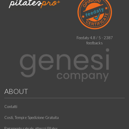
Feedaty
4.8
/
5
-
2387
feedbacks
ABOUT
Contatti
Costi, Tempi e Spedizione Gratuita
Pagamento rateale attrezzi Pilates