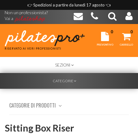
👉
Spedizioni a partire da lunedì 17 agosto
👈
Non un professionista?
Vai a
0
0
PREVENTIVO
CARRELLO
RISERVATO AI VERI PROFESSIONISTI
TOGGLE
SEZIONI
NAVIGATION
TOGGLE
CATEGORIE
NAVIGATION
CATEGORIE DI PRODOTTI
Sitting Box Riser