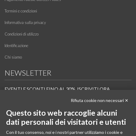
Termini e condizioni
Informativa sulla privacy
Condizioni di utilizzo
Identificazione
Chi siamo
NEWSLETTER
EVENTI E SCONTI FINO AL 30%. ISCRIVITI ORA.
Rifiuta cookie non necessari ✕
Scopri in anteprima i nuovi prodotti, le promozioni riservate ai professionisti e resta
informato sui prossimi corsi Pilates.
Questo sito web raccoglie alcuni
Iscrivi alla Newsletter
dati personali dei visitatori e utenti
SEGUICI
Con il tuo consenso, noi e i nostri partner utilizziamo i cookie e