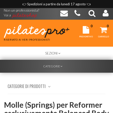
👉
Spedizioni a partire da lunedì 17 agosto
👈
Non un professionista?
Vai a
0
0
PREVENTIVO
CARRELLO
RISERVATO AI VERI PROFESSIONISTI
TOGGLE
SEZIONI
NAVIGATION
TOGGLE
CATEGORIE
NAVIGATION
CATEGORIE DI PRODOTTI
Molle (Springs) per Reformer
esclusivamente Balanced Body