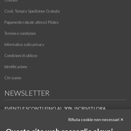
Costi, Tempi e Spedizione Gratuita
Pagamento rateale attrezzi Pilates
Termini e condizioni
Informativa sulla privacy
Condizioni di utilizzo
Identificazione
Chi siamo
NEWSLETTER
EVENTI E SCONTI FINO AL 30%. ISCRIVITI ORA.
Rifiuta cookie non necessari ✕
Scopri in anteprima i nuovi prodotti, le promozioni riservate ai professionisti e resta
informato sui prossimi corsi Pilates.