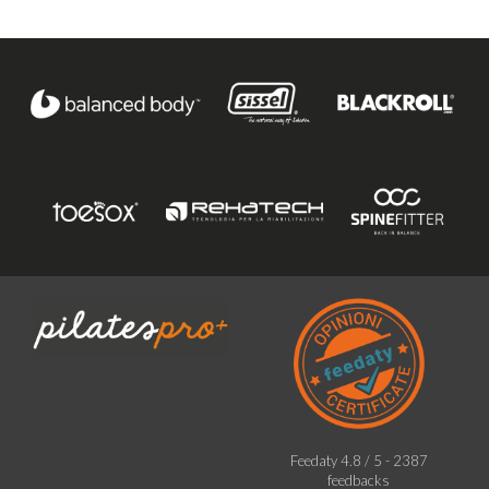
Feedaty
4.8
/
5
-
2387
feedbacks