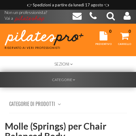
👉
Spedizioni a partire da lunedì 17 agosto
👈
Non un professionista?
Vai a
0
0
PREVENTIVO
CARRELLO
RISERVATO AI VERI PROFESSIONISTI
TOGGLE
SEZIONI
NAVIGATION
TOGGLE
CATEGORIE
NAVIGATION
CATEGORIE DI PRODOTTI
Molle (Springs) per Chair
Balanced Body