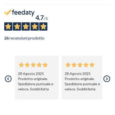
4.7
/5
26
recensioni prodotto
28 Agosto 2025
28 Agosto 2025
2
Prodotto originale.
Prodotto originale.
So
Spedizione puntuale e
Spedizione puntuale e
ma
veloce. Soddisfatta
veloce. Soddisfatta
imme
di
ap