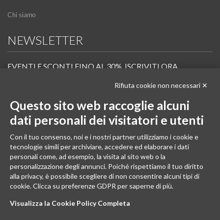
Chi siamo
NEWSLETTER
EVENTI E SCONTI FINO AL 30%. ISCRIVITI ORA.
Rifiuta cookie non necessari ✕
Scopri in anteprima i nuovi prodotti, le promozioni riservate ai professionisti e resta
informato sui prossimi corsi Pilates.
Questo sito web raccoglie alcuni
Iscrivi alla Newsletter
dati personali dei visitatori e utenti
SEGUICI
Con il tuo consenso, noi e i nostri partner utilizziamo i cookie e
tecnologie simili per archiviare, accedere ed elaborare i dati
personali come, ad esempio, la visita al sito web o la
personalizzazione degli annunci. Poiché rispettiamo il tuo diritto
alla privacy, è possibile scegliere di non consentire alcuni tipi di
cookie. Clicca su preferenze GDPR per saperne di più.
Visualizza la Cookie Policy Completa