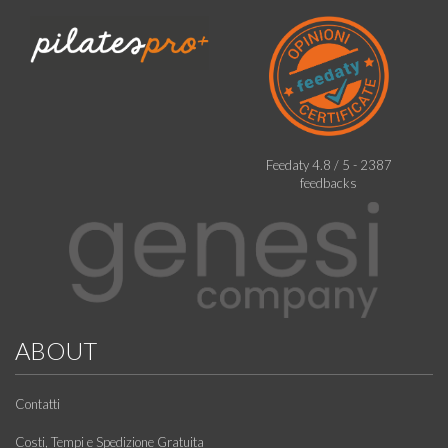
Feedaty
4.8
/
5
-
2387
feedbacks
ABOUT
Contatti
Costi, Tempi e Spedizione Gratuita