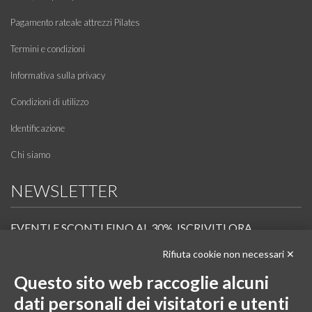
Pagamento rateale attrezzi Pilates
Termini e condizioni
Informativa sulla privacy
Condizioni di utilizzo
Identificazione
Chi siamo
NEWSLETTER
EVENTI E SCONTI FINO AL 30%. ISCRIVITI ORA.
Rifiuta cookie non necessari ✕
Scopri in anteprima i nuovi prodotti, le promozioni riservate ai professionisti e resta
informato sui prossimi corsi Pilates.
Questo sito web raccoglie alcuni
Iscrivi alla Newsletter
dati personali dei visitatori e utenti