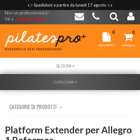
👉
Spedizioni a partire da lunedì 17 agosto
👈
Non un professionista?
Vai a
0
0
PREVENTIVO
CARRELLO
RISERVATO AI VERI PROFESSIONISTI
TOGGLE
SEZIONI
NAVIGATION
TOGGLE
CATEGORIE
NAVIGATION
CATEGORIE DI PRODOTTI
Platform Extender per Allegro
1 Reformer