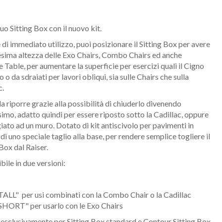
tuo Sitting Box con il nuovo kit.
e di immediato utilizzo, puoi posizionare il Sitting Box per avere
sima altezza delle Exo Chairs, Combo Chairs ed anche
 Table, per aumentare la superficie per esercizi quali il Cigno
 o da sdraiati per lavori obliqui, sia sulle Chairs che sulla
c.
da riporre grazie alla possibilità di chiuderlo divenendo
ssimo, adatto quindi per essere riposto sotto la Cadillac, oppure
ato ad un muro. Dotato di kit antiscivolo per pavimenti in
 di uno speciale taglio alla base, per rendere semplice togliere il
 Box dal Raiser.
bile in due versioni:
TALL" per usi combinati con la Combo Chair o la Cadillac
SHORT" per usarlo con le Exo Chairs
esclusivamente per Sitting Box standard e Contour Sitting Box