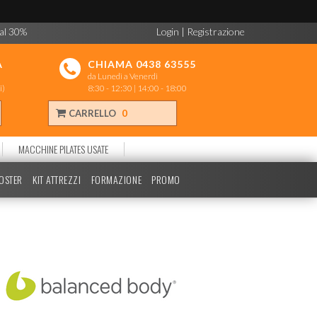
 al 30%
Login
|
Registrazione
A
CHIAMA 0438 63555
da Lunedì a Venerdì
i)
8:30 - 12:30 | 14:00 - 18:00
CARRELLO
0
MACCHINE PILATES USATE
POSTER
KIT ATTREZZI
FORMAZIONE
PROMO