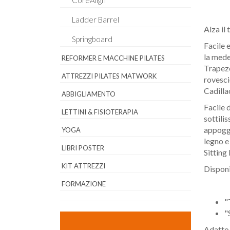
CoreAlign
Ladder Barrel
Alza il 
Springboard
Facile 
la mede
REFORMER E MACCHINE PILATES
Trapeze
ATTREZZI PILATES MATWORK
rovescio
Cadilla
ABBIGLIAMENTO
Facile 
LETTINI & FISIOTERAPIA
sottili
appoggi
YOGA
legno e
LIBRI POSTER
Sitting
KIT ATTREZZI
Disponi
FORMAZIONE
"
"
Adatto 