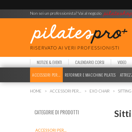
Non sei un professionista? Vai al negozio
RISERVATO AI VERI PROFESSIONISTI
NOTIZIE & EVENTI
CALENDARIO CORSI
VIDEO
ACCESSORI PER...
REFORMER E MACCHINE PILATES
ATTREZ
HOME
ACCESSORI PER...
EXO CHAIR
SITTING
Sitt
CATEGORIE DI PRODOTTI
ACCESSORI PER...