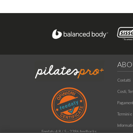
ABO
Contatti
Costi, Te
Pagamento
Termini e 
Informati
Feedaty
4.8
/
5
-
2386
feedbacks