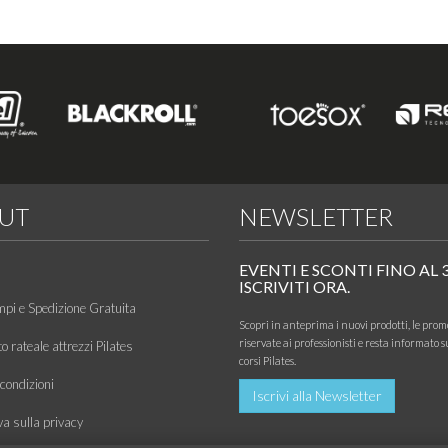
UT
NEWSLETTER
EVENTI E SCONTI FINO AL 
ISCRIVITI ORA.
mpi e Spedizione Gratuita
Scopri in anteprima i nuovi prodotti, le prom
riservate ai professionisti e resta informato s
 rateale attrezzi Pilates
corsi Pilates.
condizioni
Iscrivi alla Newsletter
va sulla privacy