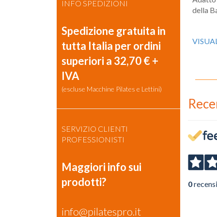
INFO SPEDIZIONI
della B
Spedizione gratuita in
VISUA
tutta Italia per ordini
superiori a 32,70 € +
IVA
(escluse Macchine Pilates e Lettini)
Rece
SERVIZIO CLIENTI
PROFESSIONISTI
Maggiori info sui
prodotti?
0
recens
info@pilatespro.it