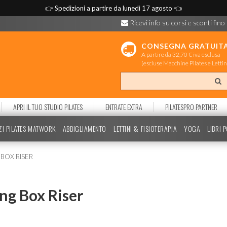
👉
Spedizioni a partire da lunedì 17 agosto
👈
Ricevi info su corsi e sconti fino
CONSEGNA GRATUIT
A partire da 32,70 € iva esclusa
(escluse Macchine Pilates e Lettin
APRI IL TUO STUDIO PILATES
ENTRATE EXTRA
PILATESPRO PARTNER
ZI PILATES MATWORK
ABBIGLIAMENTO
LETTINI & FISIOTERAPIA
YOGA
LIBRI 
 BOX RISER
ing Box Riser