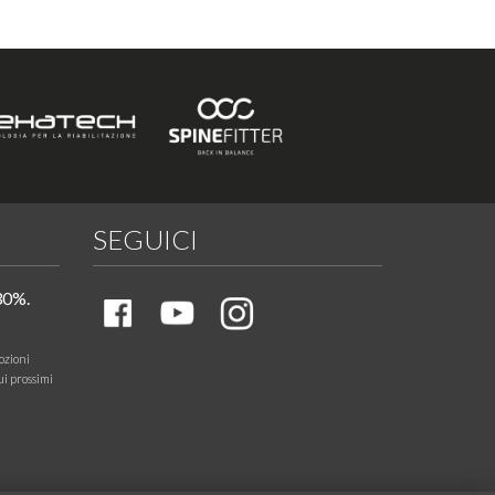
SEGUICI
30%.
ozioni
ui prossimi