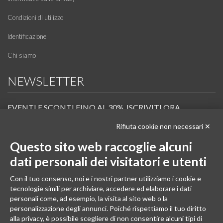
Condizioni di utilizzo
Identificazione
Chi siamo
NEWSLETTER
EVENTI E SCONTI FINO AL 30%. ISCRIVITI ORA.
Rifiuta cookie non necessari ✕
Scopri in anteprima i nuovi prodotti, le promozioni riservate ai professionisti e resta
informato sui prossimi corsi Pilates.
Questo sito web raccoglie alcuni
Iscrivi alla Newsletter
dati personali dei visitatori e utenti
SEGUICI
Con il tuo consenso, noi e i nostri partner utilizziamo i cookie e
tecnologie simili per archiviare, accedere ed elaborare i dati
personali come, ad esempio, la visita al sito web o la
personalizzazione degli annunci. Poiché rispettiamo il tuo diritto
alla privacy, è possibile scegliere di non consentire alcuni tipi di