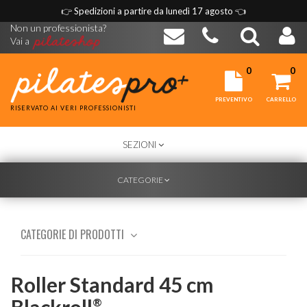
👉
Spedizioni a partire da lunedì 17 agosto
👈
Non un professionista?
Vai a
0
0
PREVENTIVO
CARRELLO
RISERVATO AI VERI PROFESSIONISTI
TOGGLE
SEZIONI
NAVIGATION
TOGGLE
CATEGORIE
NAVIGATION
CATEGORIE DI PRODOTTI
Roller Standard 45 cm
Blackroll
®