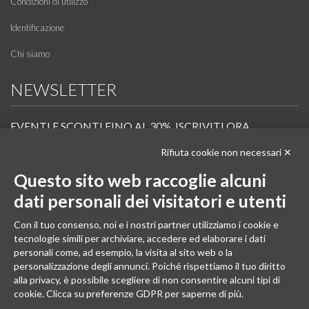
Condizioni di utilizzo
Identificazione
Chi siamo
NEWSLETTER
EVENTI E SCONTI FINO AL 30%. ISCRIVITI ORA.
Rifiuta cookie non necessari ✕
Scopri in anteprima i nuovi prodotti, le promozioni riservate ai professionisti e resta
informato sui prossimi corsi Pilates.
Questo sito web raccoglie alcuni
Iscrivi alla Newsletter
dati personali dei visitatori e utenti
SEGUICI
Con il tuo consenso, noi e i nostri partner utilizziamo i cookie e
tecnologie simili per archiviare, accedere ed elaborare i dati
personali come, ad esempio, la visita al sito web o la
personalizzazione degli annunci. Poiché rispettiamo il tuo diritto
alla privacy, è possibile scegliere di non consentire alcuni tipi di
cookie. Clicca su preferenze GDPR per saperne di più.