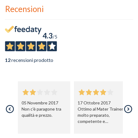
Recensioni
4.3
/5
12
recensioni prodotto
05 Novembre 2017
17 Ottobre 2017
03
Non c'è paragone tra
Ottimo al Mater Trainer,
Un
qualità e prezzo.
molto preparato,
lo
competente e
is
divertente tanto da
or
aver alleggerito le 8 ore
ma