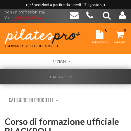
👉
Spedizioni a partire da lunedì 17 agosto
👈
Non un professionista?
Vai a
0
0
PREVENTIVO
CARRELLO
RISERVATO AI VERI PROFESSIONISTI
TOGGLE
SEZIONI
NAVIGATION
TOGGLE
CATEGORIE
NAVIGATION
CATEGORIE DI PRODOTTI
Corso di formazione ufficiale
BLACKROLL