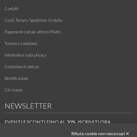
Contatti
Costi, Tempi e Spedizione Gratuita
Pagamento rateale attrezzi Pilates
Termini e condizioni
Informativa sulla privacy
Condizioni di utilizzo
Identificazione
Chi siamo
NEWSLETTER
EVENTI E SCONTI FINO AL 30%. ISCRIVITI ORA.
Rifiuta cookie non necessari ✕
Scopri in anteprima i nuovi prodotti, le promozioni riservate ai professionisti e resta