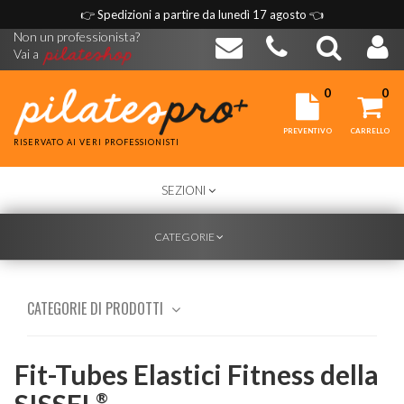
👉
Spedizioni a partire da lunedì 17 agosto
👈
Non un professionista?
Vai a
0
0
PREVENTIVO
CARRELLO
RISERVATO AI VERI PROFESSIONISTI
TOGGLE
SEZIONI
NAVIGATION
TOGGLE
CATEGORIE
NAVIGATION
CATEGORIE DI PRODOTTI
Fit-Tubes Elastici Fitness della
SISSEL
®