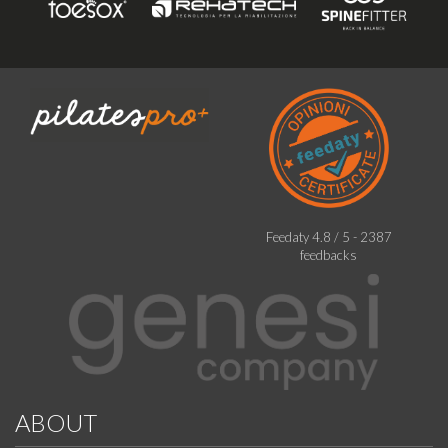
Feedaty
4.8
/
5
-
2387
feedbacks
ABOUT