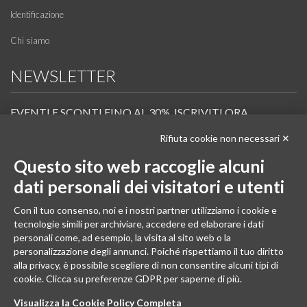
Identificazione
Chi siamo
NEWSLETTER
EVENTI E SCONTI FINO AL 30%. ISCRIVITI ORA.
Rifiuta cookie non necessari ✕
Scopri in anteprima i nuovi prodotti, le promozioni riservate ai professionisti e resta
informato sui prossimi corsi Pilates.
Questo sito web raccoglie alcuni
Iscrivi alla Newsletter
dati personali dei visitatori e utenti
SEGUICI
Con il tuo consenso, noi e i nostri partner utilizziamo i cookie e
tecnologie simili per archiviare, accedere ed elaborare i dati
personali come, ad esempio, la visita al sito web o la
personalizzazione degli annunci. Poiché rispettiamo il tuo diritto
alla privacy, è possibile scegliere di non consentire alcuni tipi di
cookie. Clicca su preferenze GDPR per saperne di più.
Visualizza la Cookie Policy Completa