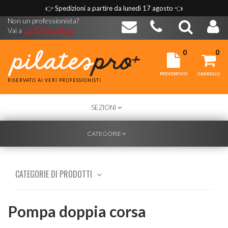
👉
Spedizioni a partire da lunedì 17 agosto
👈
Non un professionista?
Vai a
0
0
PREVENTIVO
CARRELLO
RISERVATO AI VERI PROFESSIONISTI
TOGGLE
SEZIONI
NAVIGATION
TOGGLE
CATEGORIE
NAVIGATION
CATEGORIE DI PRODOTTI
Pompa doppia corsa