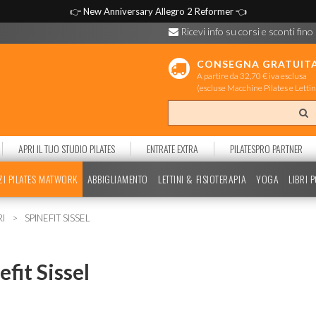
👉
New Anniversary Allegro 2 Reformer
👈
Ricevi info su corsi e sconti fino
CONSEGNA GRATUIT
A partire da 32,70 € iva esclusa
(escluse Macchine Pilates e Lettin
APRI IL TUO STUDIO PILATES
ENTRATE EXTRA
PILATESPRO PARTNER
ZI PILATES MATWORK
ABBIGLIAMENTO
LETTINI & FISIOTERAPIA
YOGA
LIBRI 
RI
SPINEFIT SISSEL
efit Sissel