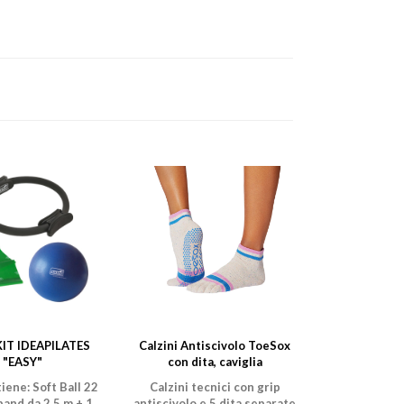
IT IDEAPILATES
Calzini Antiscivolo ToeSox
"EASY"
con dita, caviglia
tiene: Soft Ball 22
Calzini tecnici con grip
band da 2,5 m + 1
antiscivolo e 5 dita separate