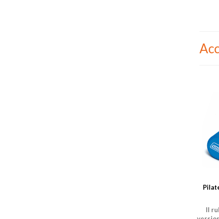
Acc
Pilat
Il r
versio