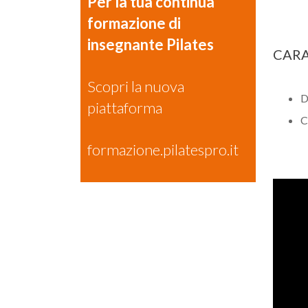
Per la tua continua
formazione di
insegnante Pilates
CARA
Scopri la nuova
D
piattaforma
C
formazione.pilatespro.it