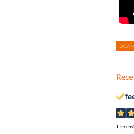
DOWNL
Rece
1
recens