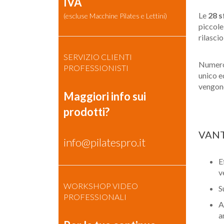
IVA
Le
28 s
(escluse Macchine Pilates e Lettini)
piccole
rilasci
SERVIZIO CLIENTI
Numero,
PROFESSIONISTI
unico e
vengono
Maggiori info sui
prodotti?
VAN
info@pilatespro.it
E
v
WORKSHOP VIDEO
S
PROFESSIONALI
A
a