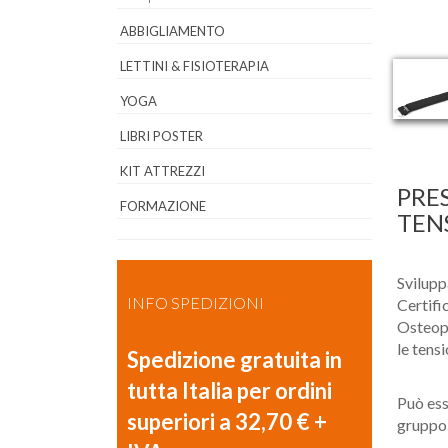
ABBIGLIAMENTO
LETTINI & FISIOTERAPIA
YOGA
LIBRI POSTER
KIT ATTREZZI
PRE
FORMAZIONE
TEN
Svilupp
INFO SPEDIZIONI
Certifi
Osteop
le tens
Spedizione gratuita in
tutta Italia per ordini
Può esse
superiori a 32,70 € +
gruppo