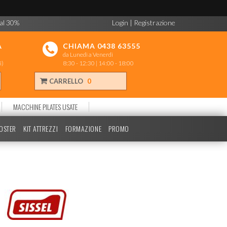
 al 30%
Login
|
Registrazione
A
CHIAMA 0438 63555
da Lunedì a Venerdì
i)
8:30 - 12:30 | 14:00 - 18:00
CARRELLO
0
MACCHINE PILATES USATE
POSTER
KIT ATTREZZI
FORMAZIONE
PROMO