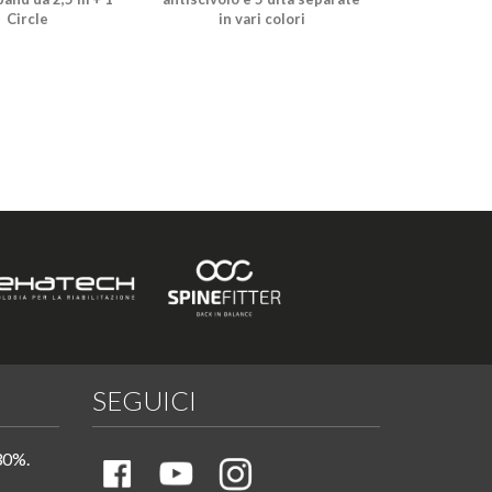
Circle
in vari colori
SEGUICI
30%.