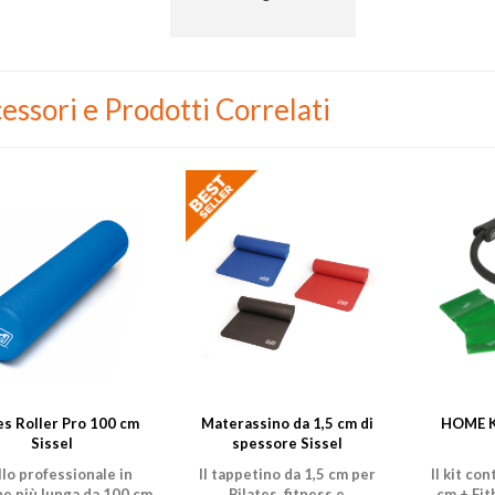
suo utilizzo
essori e Prodotti Correlati
es Roller Pro 100 cm
Materassino da 1,5 cm di
HOME K
Sissel
spessore Sissel
ullo professionale in
Il tappetino da 1,5 cm per
Il kit con
ne più lunga da 100 cm
Pilates, fitness e
cm + Fit