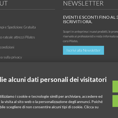
UT
NEWSLETTER
EVENTI E SCONTI FINO AL 
ISCRIVITI ORA.
mpi e Spedizione Gratuita
Scopri in anteprima i nuovi prodotti, le prom
riservate ai professionisti e resta informato s
 rateale attrezzi Pilates
corsi Pilates.
condizioni
Iscrivi alla Newsletter
va sulla privacy
 di utilizzo
zione
e alcuni dati personali dei visitatori
o
tilizziamo i cookie e tecnologie simili per archiviare, accedere ed
la visita al sito web o la personalizzazione degli annunci. Poiché
ibile scegliere di non consentire alcuni tipi di cookie. Clicca su