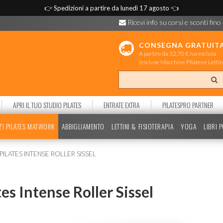
👉
Spedizioni a partire da lunedì 17 agosto
👈
Ricevi info su corsi e sconti fino
CONSEGNA GRATUIT
A partire da 32,70 € iva esclusa
(escluse Macchine Pilates e Lettin
APRI IL TUO STUDIO PILATES
ENTRATE EXTRA
PILATESPRO PARTNER
ZI PILATES MATWORK
ABBIGLIAMENTO
LETTINI & FISIOTERAPIA
YOGA
LIBRI 
PILATES INTENSE ROLLER SISSEL
tes Intense Roller Sissel