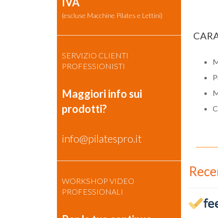
IVA
(escluse Macchine Pilates e Lettini)
CARA
SERVIZIO CLIENTI
M
PROFESSIONISTI
P
Maggiori info sui
M
prodotti?
C
info@pilatespro.it
Rece
WORKSHOP VIDEO
PROFESSIONALI