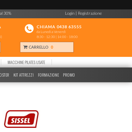
 al 30%
Login
|
Registrazione
A
CHIAMA 0438 63555
da Lunedì a Venerdì
i)
8:30 - 12:30 | 14:00 - 18:00
CARRELLO
0
MACCHINE PILATES USATE
POSTER
KIT ATTREZZI
FORMAZIONE
PROMO