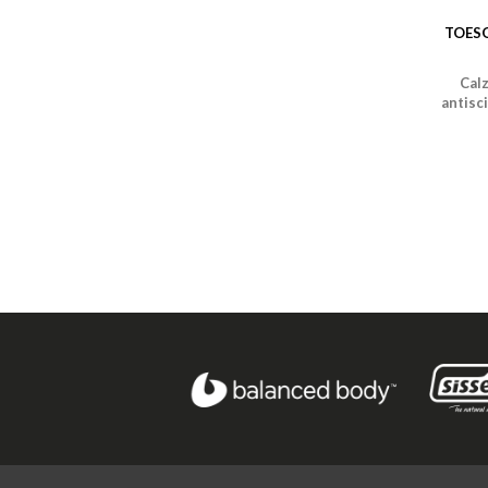
TOESO
Calz
antisc