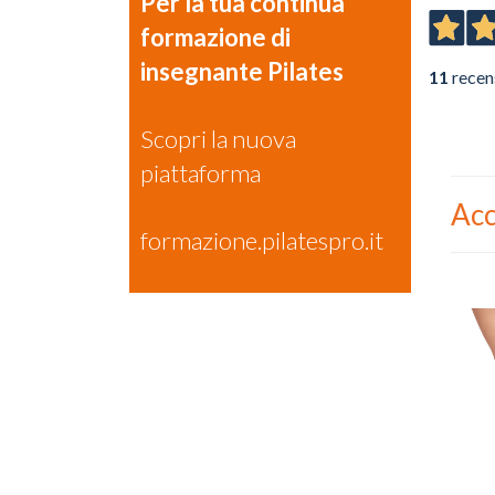
Per la tua continua
formazione di
insegnante Pilates
11
recen
Scopri la nuova
piattaforma
Acc
formazione.pilatespro.it