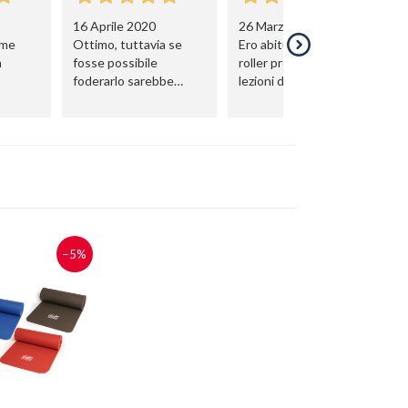
16 Aprile 2020
26 Marzo 2020
ome
Ottimo, tuttavia se
Ero abituata ad usare il
n
fosse possibile
roller pro durante le mie
foderarlo sarebbe
lezioni di pilates: questo
ancora meglio
è effettivamente molto
più rigido. Sicuramente
indeformabile e utile
per massaggiare grosse
fasce muscolari. Per
eseguire gli esercizi
però preferisco il pro.
−5%