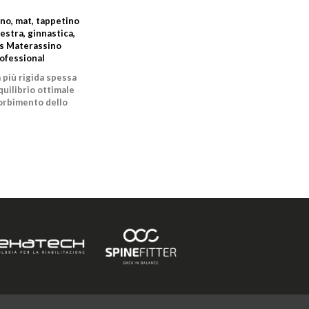
no, mat, tappetino
lestra, ginnastica,
ss Materassino
ofessional
 più rigida spessa
quilibrio ottimale
orbimento dello
istribuzione della
one durante gli
cizi a terra.