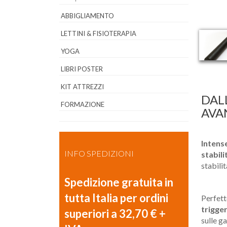
ABBIGLIAMENTO
LETTINI & FISIOTERAPIA
YOGA
LIBRI POSTER
KIT ATTREZZI
DALL
FORMAZIONE
AVA
Intens
INFO SPEDIZIONI
stabili
stabilit
Spedizione gratuita in
tutta Italia per ordini
Perfett
trigge
superiori a 32,70 € +
sulle g