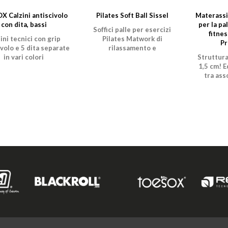
X Calzini antiscivolo
Pilates Soft Ball Sissel
Materassi
con dita, bassi
per la pa
Soffici palle per esercizi
fitne
ini tecnici con grip
Pilates Matwork di
Pr
ivolo e 5 dita separate
rilassamento e
in vari colori
rafforzamento
Struttura
1,5 cm! E
tra ass
shock e d
pressi
eser