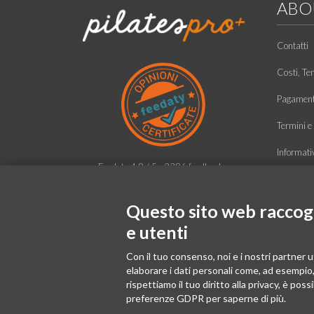
ABO
Contatti
Costi, Te
Pagamento
Termini e 
Informati
Feedaty
4.8
/
5
-
2386
feedbacks
Condizioni
Identifica
Questo sito web raccogli
e utenti
Chi siam
Con il tuo consenso, noi e i nostri partner u
elaborare i dati personali come, ad esempio, 
rispettiamo il tuo diritto alla privacy, è poss
preferenze GDPR per saperne di più.