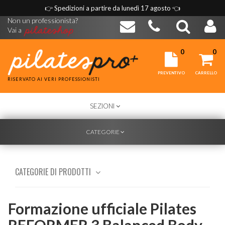
👉
Spedizioni a partire da lunedì 17 agosto
👈
Non un professionista?
Vai a
0
0
PREVENTIVO
CARRELLO
RISERVATO AI VERI PROFESSIONISTI
TOGGLE
SEZIONI
NAVIGATION
TOGGLE
CATEGORIE
NAVIGATION
CATEGORIE DI PRODOTTI
Formazione ufficiale Pilates
REFORMER 3 Balanced Body