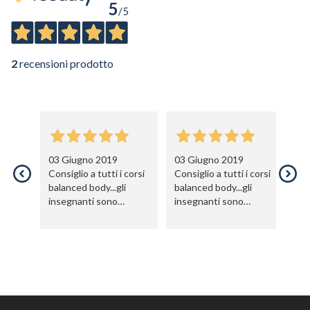
5
/5
2
recensioni prodotto
03 Giugno 2019
03 Giugno 2019
Consiglio a tutti i corsi
Consiglio a tutti i corsi
balanced body...gli
balanced body...gli
insegnanti sono
insegnanti sono
validissimi e sempre
validissimi e sempre
disponibili. Bravura e
disponibili. Bravura e
competenza al servizio
competenza al servizio
di chi vuole diventare
di chi vuole diventare
un bravo
un bravo
professionista!!
professionista!!