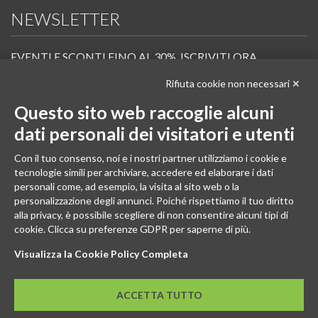
NEWSLETTER
EVENTI E SCONTI FINO AL 30%. ISCRIVITI ORA.
Rifiuta cookie non necessari ✕
Scopri in anteprima i nuovi prodotti, le promozioni riservate ai professionisti e resta
informato sui prossimi corsi Pilates.
Questo sito web raccoglie alcuni
Iscrivi alla Newsletter
dati personali dei visitatori e utenti
SEGUICI
Con il tuo consenso, noi e i nostri partner utilizziamo i cookie e
tecnologie simili per archiviare, accedere ed elaborare i dati
personali come, ad esempio, la visita al sito web o la
personalizzazione degli annunci. Poiché rispettiamo il tuo diritto
alla privacy, è possibile scegliere di non consentire alcuni tipi di
cookie. Clicca su preferenze GDPR per saperne di più.
Visualizza la Cookie Policy Completa
ACCETTA TUTTO