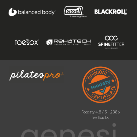
Feedaty
4.8
/
5
-
2386
feedbacks