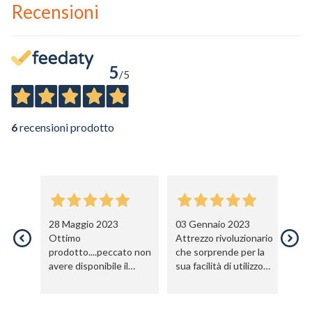
Recensioni
5
/5
6
recensioni prodotto
28 Maggio 2023
03 Gennaio 2023
1
Ottimo
Attrezzo rivoluzionario
Lo
prodotto....peccato non
che sorprende per la
in
avere disponibile il
sua facilità di utilizzo
li
video per un po' più di
anche senza la costante
be
tempo ma resta la
supervisione di esperti
dispensa.
nel settore