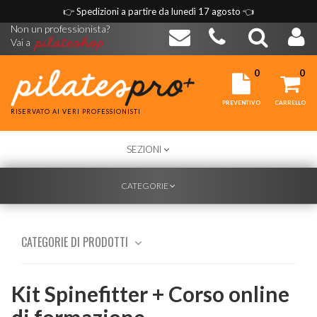
👉
Spedizioni a partire da lunedì 17 agosto
👈
Non un professionista?
Vai a
0
0
PREVENTIVO
CARRELLO
RISERVATO AI VERI PROFESSIONISTI
TOGGLE
SEZIONI
NAVIGATION
TOGGLE
CATEGORIE
NAVIGATION
CATEGORIE DI PRODOTTI
Kit Spinefitter + Corso online
di formazione