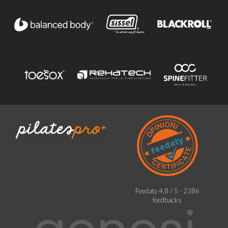
Feedaty
4.8
/
5
-
2386
feedbacks