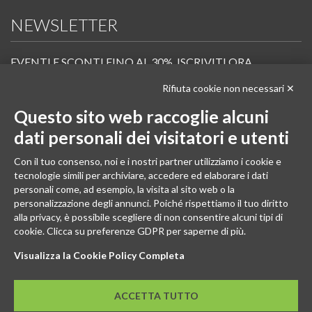
NEWSLETTER
EVENTI E SCONTI FINO AL 30%. ISCRIVITI ORA.
Rifiuta cookie non necessari ✕
Scopri in anteprima i nuovi prodotti, le promozioni riservate ai professionisti e resta
informato sui prossimi corsi Pilates.
Questo sito web raccoglie alcuni
Iscrivi alla Newsletter
dati personali dei visitatori e utenti
SEGUICI
Con il tuo consenso, noi e i nostri partner utilizziamo i cookie e
tecnologie simili per archiviare, accedere ed elaborare i dati
personali come, ad esempio, la visita al sito web o la
personalizzazione degli annunci. Poiché rispettiamo il tuo diritto
alla privacy, è possibile scegliere di non consentire alcuni tipi di
cookie. Clicca su preferenze GDPR per saperne di più.
Visualizza la Cookie Policy Completa
ACCETTA TUTTO