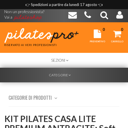
👉
Spedizioni a partire da lunedì 17 agosto
👈
Non un professionista?
Vai a
0
0
PREVENTIVO
CARRELLO
RISERVATO AI VERI PROFESSIONISTI
TOGGLE
SEZIONI
NAVIGATION
TOGGLE
CATEGORIE
NAVIGATION
CATEGORIE DI PRODOTTI
KIT PILATES CASA LITE
PREMIUM ANTRACITE: Soft