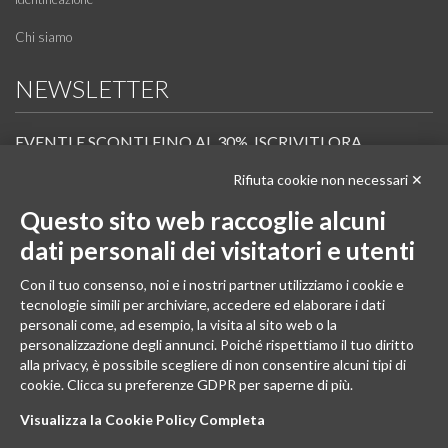
Chi siamo
NEWSLETTER
EVENTI E SCONTI FINO AL 30%. ISCRIVITI ORA.
Rifiuta cookie non necessari ✕
Scopri in anteprima i nuovi prodotti, le promozioni riservate ai professionisti e resta
informato sui prossimi corsi Pilates.
Questo sito web raccoglie alcuni
Iscrivi alla Newsletter
dati personali dei visitatori e utenti
SEGUICI
Con il tuo consenso, noi e i nostri partner utilizziamo i cookie e
tecnologie simili per archiviare, accedere ed elaborare i dati
personali come, ad esempio, la visita al sito web o la
personalizzazione degli annunci. Poiché rispettiamo il tuo diritto
alla privacy, è possibile scegliere di non consentire alcuni tipi di
cookie. Clicca su preferenze GDPR per saperne di più.
Visualizza la Cookie Policy Completa