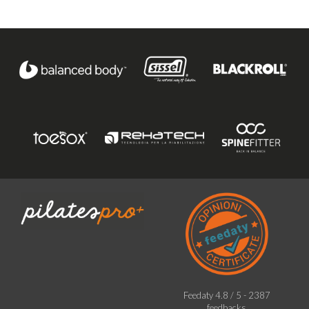
Feedaty
4.8
/
5
-
2387
feedbacks