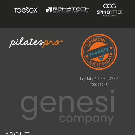
Feedaty
4.8
/
5
-
2387
feedbacks
ABOUT