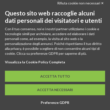
Rifiuta cookie non necessari ✕
Scopri in anteprima i nuovi prodotti, le promozioni riservate ai professionisti e resta
informato sui prossimi corsi Pilates.
Questo sito web raccoglie alcuni
Iscrivi alla Newsletter
dati personali dei visitatori e utenti
SEGUICI
Con il tuo consenso, noi e i nostri partner utilizziamo i cookie e
tecnologie simili per archiviare, accedere ed elaborare i dati
personali come, ad esempio, la visita al sito web o la
personalizzazione degli annunci. Poiché rispettiamo il tuo diritto
alla privacy, è possibile scegliere di non consentire alcuni tipi di
cookie. Clicca su preferenze GDPR per saperne di più.
Visualizza la Cookie Policy Completa
ACCETTA TUTTO
© 2026 - GENESI COMPANY S.R.L. Via Conegliano, 96/30 31058
ACCETTA NECESSARI
Susegana (TV)
P.IVA: 03739670267 - REA: TV-294498 - CS: € 10.000,00 I.V.
SEDE LEGALE: Via Montello, 6 31044 Montebelluna (TV)
Preferenze GDPR
info@pilatespro.it - 0438 63555