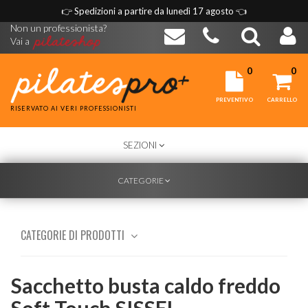
👉
Spedizioni a partire da lunedì 17 agosto
👈
Non un professionista?
Vai a
0
0
PREVENTIVO
CARRELLO
RISERVATO AI VERI PROFESSIONISTI
TOGGLE
SEZIONI
NAVIGATION
TOGGLE
CATEGORIE
NAVIGATION
CATEGORIE DI PRODOTTI
Sacchetto busta caldo freddo
Soft Touch SISSEL