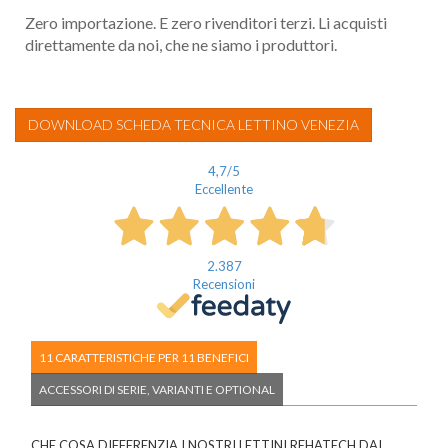
Zero importazione. E zero rivenditori terzi. Li acquisti
direttamente da noi, che ne siamo i produttori.
DOWNLOAD SCHEDA TECNICA LETTINO VENEZIA
4,7
/5
Eccellente
2.387
Recensioni
11 CARATTERISTICHE PER 11 BENEFICI
ACCESSORI DI SERIE, VARIANTI E OPTIONAL
CHE COSA DIFFERENZIA I NOSTRI LETTINI REHATECH DAI