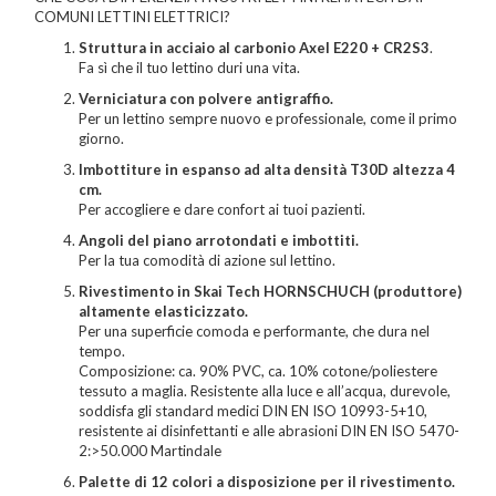
COMUNI LETTINI ELETTRICI?
Struttura in acciaio al carbonio Axel E220 + CR2S3
.
Fa sì che il tuo lettino duri una vita.
Verniciatura con polvere antigraffio.
Per un lettino sempre nuovo e professionale, come il primo
giorno.
Imbottiture in espanso ad alta densità T30D altezza 4
cm.
Per accogliere e dare confort ai tuoi pazienti.
Angoli del piano arrotondati e imbottiti.
Per la tua comodità di azione sul lettino.
Rivestimento in Skai Tech HORNSCHUCH (produttore)
altamente elasticizzato.
Per una superficie comoda e performante, che dura nel
tempo.
Composizione: ca. 90% PVC, ca. 10% cotone/poliestere
tessuto a maglia. Resistente alla luce e all’acqua, durevole,
soddisfa gli standard medici DIN EN ISO 10993-5+10,
resistente ai disinfettanti e alle abrasioni DIN EN ISO 5470-
2:>50.000 Martindale
Palette di 12 colori a disposizione per il rivestimento.