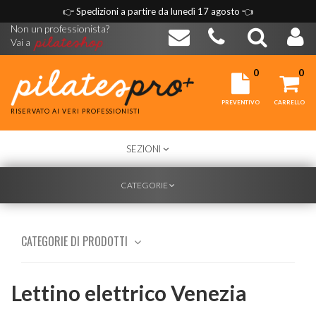
👉
Spedizioni a partire da lunedì 17 agosto
👈
Non un professionista?
Vai a
0
0
PREVENTIVO
CARRELLO
RISERVATO AI VERI PROFESSIONISTI
TOGGLE
SEZIONI
NAVIGATION
TOGGLE
CATEGORIE
NAVIGATION
CATEGORIE DI PRODOTTI
Lettino elettrico Venezia