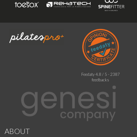
Feedaty
4.8
/
5
-
2387
feedbacks
ABOUT