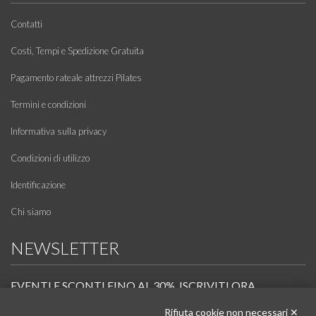
Contatti
Costi, Tempi e Spedizione Gratuita
Pagamento rateale attrezzi Pilates
Termini e condizioni
Informativa sulla privacy
Condizioni di utilizzo
Identificazione
Chi siamo
NEWSLETTER
EVENTI E SCONTI FINO AL 30%. ISCRIVITI ORA.
Rifiuta cookie non necessari ✕
Scopri in anteprima i nuovi prodotti, le promozioni riservate ai professionisti e resta