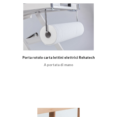
Porta rotolo carta lettini elettrici Rehatech
A portata di mano