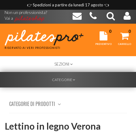
👉
Spedizioni a partire da lunedì 17 agosto
👈
Non un professionista?
Vai a
0
0
PREVENTIVO
CARRELLO
RISERVATO AI VERI PROFESSIONISTI
TOGGLE
SEZIONI
NAVIGATION
TOGGLE
CATEGORIE
NAVIGATION
CATEGORIE DI PRODOTTI
Lettino in legno Verona