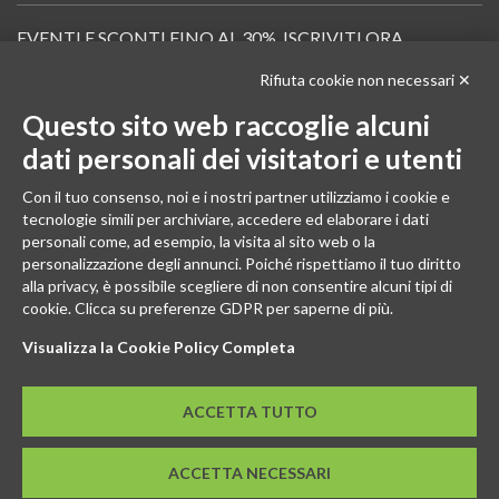
EVENTI E SCONTI FINO AL 30%. ISCRIVITI ORA.
Rifiuta cookie non necessari ✕
Scopri in anteprima i nuovi prodotti, le promozioni riservate ai professionisti e resta
informato sui prossimi corsi Pilates.
Questo sito web raccoglie alcuni
Iscrivi alla Newsletter
dati personali dei visitatori e utenti
SEGUICI
Con il tuo consenso, noi e i nostri partner utilizziamo i cookie e
tecnologie simili per archiviare, accedere ed elaborare i dati
personali come, ad esempio, la visita al sito web o la
personalizzazione degli annunci. Poiché rispettiamo il tuo diritto
alla privacy, è possibile scegliere di non consentire alcuni tipi di
cookie. Clicca su preferenze GDPR per saperne di più.
Visualizza la Cookie Policy Completa
ACCETTA TUTTO
© 2026 - GENESI COMPANY S.R.L. Via Conegliano, 96/30 31058
ACCETTA NECESSARI
Susegana (TV)