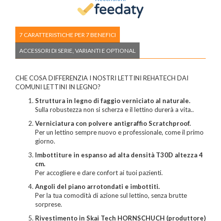
7 CARATTERISTICHE PER 7 BENEFICI
ACCESSORI DI SERIE, VARIANTI E OPTIONAL
CHE COSA DIFFERENZIA I NOSTRI LETTINI REHATECH DAI
COMUNI LETTINI IN LEGNO?
Struttura in legno di faggio verniciato al naturale.
Sulla robustezza non si scherza e il lettino durerà a vita..
Verniciatura con polvere antigraffio Scratchproof.
Per un lettino sempre nuovo e professionale, come il primo
giorno.
Imbottiture in espanso ad alta densità T30D altezza 4
cm.
Per accogliere e dare confort ai tuoi pazienti.
Angoli del piano arrotondati e imbottiti.
Per la tua comodità di azione sul lettino, senza brutte
sorprese.
Rivestimento in Skai Tech HORNSCHUCH (produttore)