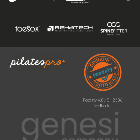
Feedaty
4.8
/
5
-
2386
feedbacks