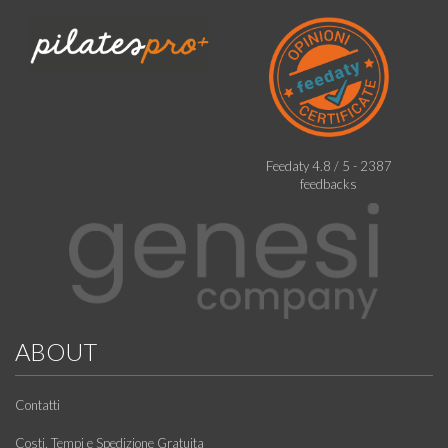
Feedaty
4.8
/
5
-
2387
feedbacks
ABOUT
Contatti
Costi, Tempi e Spedizione Gratuita