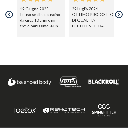
19 Giugno 2025
29 Luglio 2024
27
Io uso sedile e cuscino
OTTIMO PRODOTTO
P
da circa 10 anni e mi
DI QUALITA'
in
trovo benissimo, è un
ECCELLENTE, DA
e 
articolo ottimo per la
CONSIGLIARE
sc
postura, per chi ha
di
problemi di schiena ma
A
anche per chiunque
u
affinchè si mantenga
al
una buona pstura
in
sc
in
co
ze
st