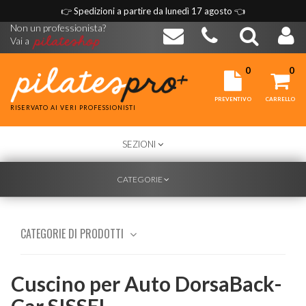
👉
Spedizioni a partire da lunedì 17 agosto
👈
Non un professionista?
Vai a
0
0
PREVENTIVO
CARRELLO
RISERVATO AI VERI PROFESSIONISTI
TOGGLE
SEZIONI
NAVIGATION
TOGGLE
CATEGORIE
NAVIGATION
CATEGORIE DI PRODOTTI
Cuscino per Auto DorsaBack-
Car SISSEL