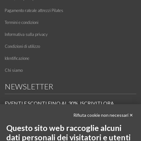
Pagamento rateale attrezzi Pilates
Termini e condizioni
Informativa sulla privacy
Condizioni di utilizzo
Identificazione
Chi siamo
NEWSLETTER
EVENTI E SCONTI FINO AL 30%. ISCRIVITI ORA.
Rifiuta cookie non necessari ✕
Scopri in anteprima i nuovi prodotti, le promozioni riservate ai professionisti e resta
informato sui prossimi corsi Pilates.
Questo sito web raccoglie alcuni
Iscrivi alla Newsletter
dati personali dei visitatori e utenti