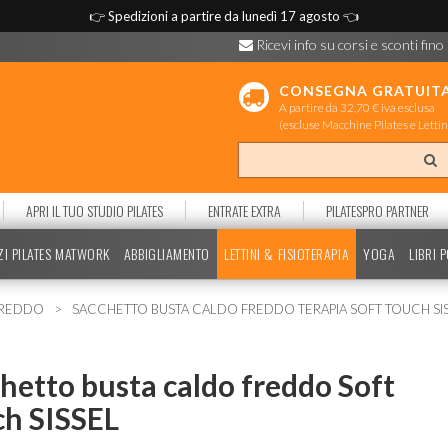
👉
Spedizioni a partire da lunedì 17 agosto
👈
Ricevi info su corsi e sconti fino
CONSEGNA GRATUIT
A partire da 32,70 € iva esclusa
(escluse Macchine Pilates e Lettin
APRI IL TUO STUDIO PILATES
ENTRATE EXTRA
PILATESPRO PARTNER
ZI PILATES MATWORK
ABBIGLIAMENTO
LETTINI & FISIOTERAPIA
YOGA
LIBRI 
FREDDO
SACCHETTO BUSTA CALDO FREDDO TERAPIA SOFT TOUCH SI
hetto busta caldo freddo Soft
h SISSEL