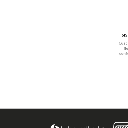
SIS
Cusci
fl
conf