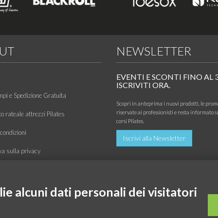
UT
NEWSLETTER
EVENTI E SCONTI FINO AL 
ISCRIVITI ORA.
mpi e Spedizione Gratuita
Scopri in anteprima i nuovi prodotti, le prom
riservate ai professionisti e resta informato s
 rateale attrezzi Pilates
corsi Pilates.
condizioni
Iscrivi alla Newsletter
va sulla privacy
 di utilizzo
zione
e alcuni dati personali dei visitatori
o