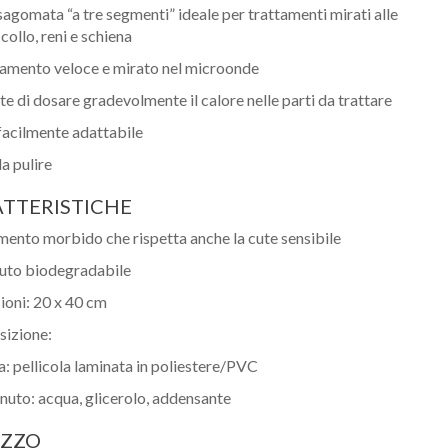
agomata “a tre segmenti” ideale per trattamenti mirati alle
collo, reni e schiena
amento veloce e mirato nel microonde
e di dosare gradevolmente il calore nelle parti da trattare
acilmente adattabile
da pulire
TTERISTICHE
mento morbido che rispetta anche la cute sensibile
uto biodegradabile
oni: 20 x 40 cm
izione:
a: pellicola laminata in poliestere/PVC
nuto: acqua, glicerolo, addensante
IZZO