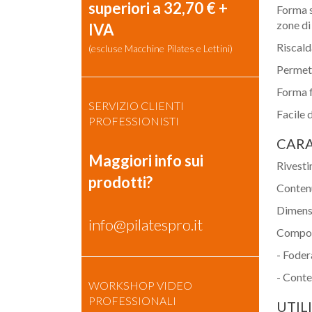
superiori a 32,70 € +
Forma s
zone di 
IVA
Riscald
(escluse Macchine Pilates e Lettini)
Permett
Forma f
SERVIZIO CLIENTI
Facile 
PROFESSIONISTI
CARA
Maggiori info sui
Rivesti
prodotti?
Conten
Dimensi
info@pilatespro.it
Compos
- Foder
- Conte
WORKSHOP VIDEO
PROFESSIONALI
UTIL