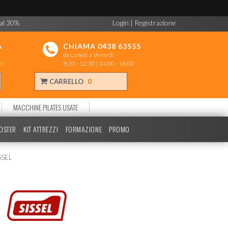
 al 30%
Login
|
Registrazione
A
CHIAMA 0438 63555
da Lunedì a Venerdì
i)
8:30 - 12:30 | 14:00 - 18:00
CARRELLO
0
MACCHINE PILATES USATE
POSTER
KIT ATTREZZI
FORMAZIONE
PROMO
SSEL