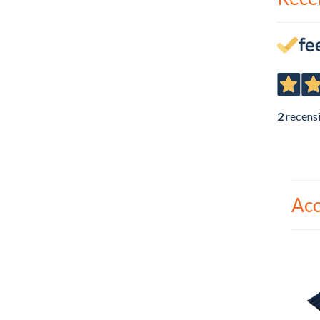
2
recens
Acc