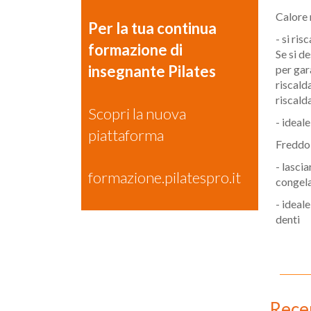
Calore 
Per la tua continua
- si ri
formazione di
Se si d
insegnante Pilates
per gar
riscald
riscald
Scopri la nuova
- ideal
piattaforma
Freddo
- lasci
formazione.pilatespro.it
congela
- ideal
denti
Rece