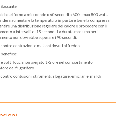
rilassante:
scalda nel forno a microonde x 60 secondi a 600 - max 800 watt.
esidera aumentare la temperatura impastare bene la compressa
antire una distribuzione regolare del calore e procedere con il
amento a intervalli di 15 secondi. La durata massima per il
amento non dovrebbe superare i 90 secondi.
e contro contrazioni e malanni dovuti al freddo
 benefico:
are Soft Touch non piegato 1-2 ore nel compartimento
tore del frigorifero
e contro contusioni, stiramenti, slogature, emicranie, mal di
nsioni