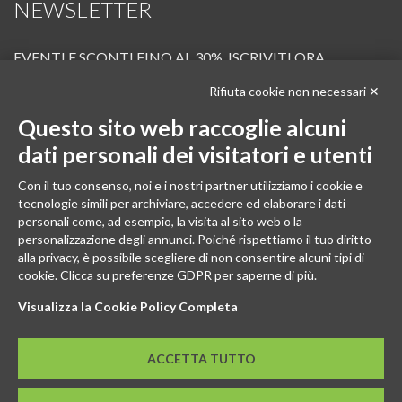
NEWSLETTER
EVENTI E SCONTI FINO AL 30%. ISCRIVITI ORA.
Rifiuta cookie non necessari ✕
Scopri in anteprima i nuovi prodotti, le promozioni riservate ai professionisti e resta
informato sui prossimi corsi Pilates.
Questo sito web raccoglie alcuni
Iscrivi alla Newsletter
dati personali dei visitatori e utenti
SEGUICI
Con il tuo consenso, noi e i nostri partner utilizziamo i cookie e
tecnologie simili per archiviare, accedere ed elaborare i dati
personali come, ad esempio, la visita al sito web o la
personalizzazione degli annunci. Poiché rispettiamo il tuo diritto
alla privacy, è possibile scegliere di non consentire alcuni tipi di
cookie. Clicca su preferenze GDPR per saperne di più.
Visualizza la Cookie Policy Completa
ACCETTA TUTTO
© 2026 - GENESI COMPANY S.R.L. Via Conegliano, 96/30 31058