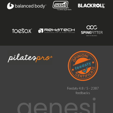
Feedaty
4.8
/
5
-
2387
feedbacks