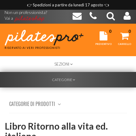
👉
Spedizioni a partire da lunedì 17 agosto
👈
Non un professionista?
Vai a
0
0
PREVENTIVO
CARRELLO
RISERVATO AI VERI PROFESSIONISTI
TOGGLE
SEZIONI
NAVIGATION
TOGGLE
CATEGORIE
NAVIGATION
CATEGORIE DI PRODOTTI
Libro Ritorno alla vita ed.
italiana