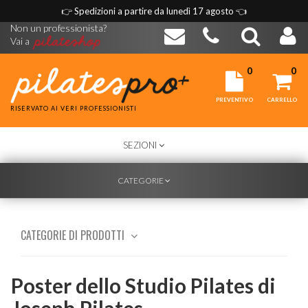
👉
Spedizioni a partire da lunedì 17 agosto
👈
Non un professionista?
Vai a
0
0
PREVENTIVO
CARRELLO
RISERVATO AI VERI PROFESSIONISTI
TOGGLE
SEZIONI
NAVIGATION
TOGGLE
CATEGORIE
NAVIGATION
CATEGORIE DI PRODOTTI
Poster dello Studio Pilates di
Joseph Pilates