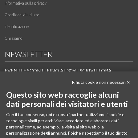
Informativa sulla privacy
Condizioni di utilizzo
Identificazione
Chi siamo
NEWSLETTER
EVENTI E SCONTI FINO AL 30%. ISCRIVITI ORA.
Rifiuta cookie non necessari ✕
Scopri in anteprima i nuovi prodotti, le promozioni riservate ai professionisti e resta
informato sui prossimi corsi Pilates.
Questo sito web raccoglie alcuni
Iscrivi alla Newsletter
dati personali dei visitatori e utenti
SEGUICI
Con il tuo consenso, noi e i nostri partner utilizziamo i cookie e
tecnologie simili per archiviare, accedere ed elaborare i dati
personali come, ad esempio, la visita al sito web o la
personalizzazione degli annunci. Poiché rispettiamo il tuo diritto