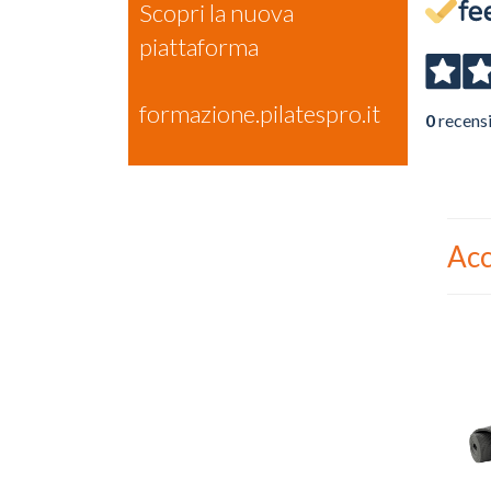
Scopri la nuova
piattaforma
formazione.pilatespro.it
0
recens
Acc