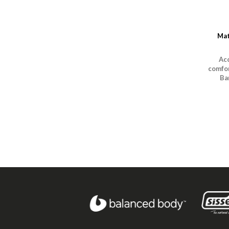
Mat
Ac
comfor
Ba