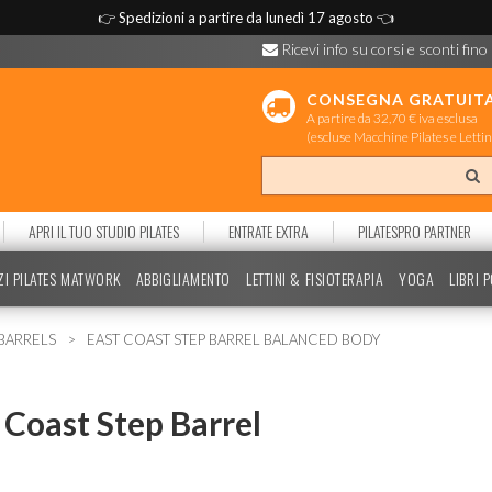
👉
Spedizioni a partire da lunedì 17 agosto
👈
Ricevi info su corsi e sconti fino
CONSEGNA GRATUIT
A partire da 32,70 € iva esclusa
(escluse Macchine Pilates e Lettin
APRI IL TUO STUDIO PILATES
ENTRATE EXTRA
PILATESPRO PARTNER
ZI PILATES MATWORK
ABBIGLIAMENTO
LETTINI & FISIOTERAPIA
YOGA
LIBRI 
BARRELS
EAST COAST STEP BARREL BALANCED BODY
 Coast Step Barrel