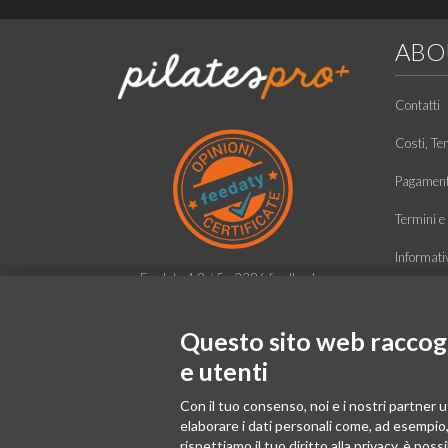
ABO
Contatti
Costi, Te
Pagamento
Termini e 
Informati
Feedaty
4.8
/
5
-
2386
feedbacks
Condizioni
Identifica
Questo sito web raccogli
e utenti
Chi siam
Con il tuo consenso, noi e i nostri partner u
elaborare i dati personali come, ad esempio, 
rispettiamo il tuo diritto alla privacy, è poss