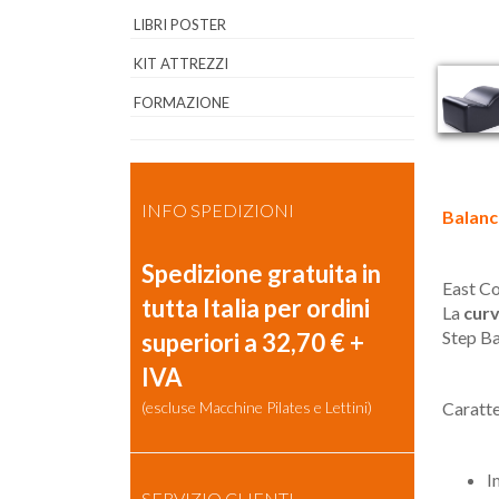
LIBRI POSTER
KIT ATTREZZI
FORMAZIONE
INFO SPEDIZIONI
Balan
Spedizione gratuita in
East Co
tutta Italia per ordini
La
curv
Step Ba
superiori a 32,70 € +
IVA
(escluse Macchine Pilates e Lettini)
Caratte
I
SERVIZIO CLIENTI