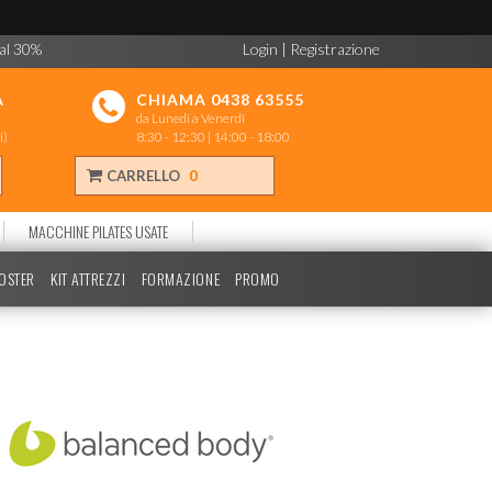
 al 30%
Login
|
Registrazione
A
CHIAMA 0438 63555
da Lunedì a Venerdì
i)
8:30 - 12:30 | 14:00 - 18:00
CARRELLO
0
MACCHINE PILATES USATE
POSTER
KIT ATTREZZI
FORMAZIONE
PROMO