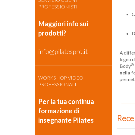
PROFESSIONISTI
C
Maggiori info sui
prodotti?
D
info@pilatespro.it
A diffe
legno d
®
Body
nella 
WORKSHOP VIDEO
permett
PROFESSIONALI
Per la tua continua
formazione di
Rece
insegnante Pilates