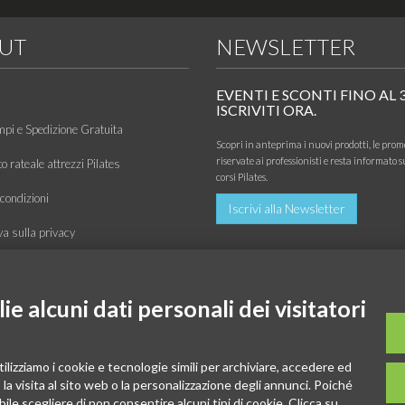
UT
NEWSLETTER
EVENTI E SCONTI FINO AL 
ISCRIVITI ORA.
mpi e Spedizione Gratuita
Scopri in anteprima i nuovi prodotti, le prom
riservate ai professionisti e resta informato s
 rateale attrezzi Pilates
corsi Pilates.
condizioni
Iscrivi alla Newsletter
va sulla privacy
 di utilizzo
zione
e alcuni dati personali dei visitatori
o
tilizziamo i cookie e tecnologie simili per archiviare, accedere ed
la visita al sito web o la personalizzazione degli annunci. Poiché
ibile scegliere di non consentire alcuni tipi di cookie. Clicca su