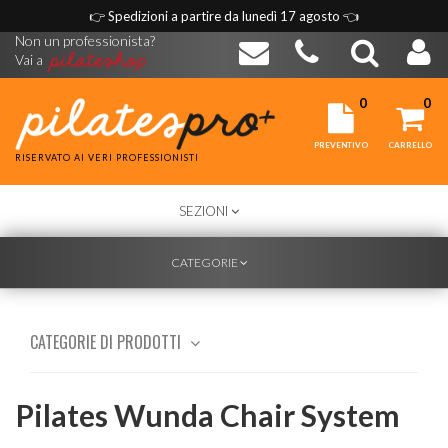
👉
Spedizioni a partire da lunedì 17 agosto
👈
Non un professionista?
Vai a
0
0
PREVENTIVO
CARRELLO
RISERVATO AI VERI PROFESSIONISTI
TOGGLE
SEZIONI
NAVIGATION
TOGGLE
CATEGORIE
NAVIGATION
CATEGORIE DI PRODOTTI
Pilates Wunda Chair System