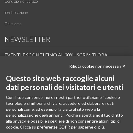
Condizioni di utilizzo
Identificazione
Chi siamo
NEWSLETTER
EVENTI E SCONTI FINO AL 30%. ISCRIVITI ORA.
Rifiuta cookie non necessari ✕
Scopri in anteprima i nuovi prodotti, le promozioni riservate ai professionisti e resta
informato sui prossimi corsi Pilates.
Questo sito web raccoglie alcuni
Iscrivi alla Newsletter
dati personali dei visitatori e utenti
SEGUICI
Con il tuo consenso, noi e i nostri partner utilizziamo i cookie e
tecnologie simili per archiviare, accedere ed elaborare i dati
personali come, ad esempio, la visita al sito web o la
personalizzazione degli annunci. Poiché rispettiamo il tuo diritto
alla privacy, è possibile scegliere di non consentire alcuni tipi di
cookie. Clicca su preferenze GDPR per saperne di più.