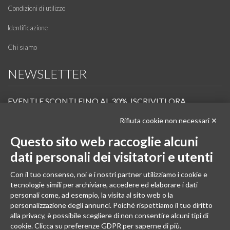
Condizioni di utilizzo
Identificazione
Chi siamo
NEWSLETTER
EVENTI E SCONTI FINO AL 30%. ISCRIVITI ORA.
Rifiuta cookie non necessari ✕
Scopri in anteprima i nuovi prodotti, le promozioni riservate ai professionisti e resta
informato sui prossimi corsi Pilates.
Questo sito web raccoglie alcuni
Iscrivi alla Newsletter
dati personali dei visitatori e utenti
SEGUICI
Con il tuo consenso, noi e i nostri partner utilizziamo i cookie e
tecnologie simili per archiviare, accedere ed elaborare i dati
personali come, ad esempio, la visita al sito web o la
personalizzazione degli annunci. Poiché rispettiamo il tuo diritto
alla privacy, è possibile scegliere di non consentire alcuni tipi di
cookie. Clicca su preferenze GDPR per saperne di più.