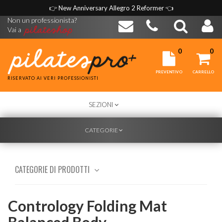
👉
New Anniversary Allegro 2 Reformer
👈
Non un professionista?
Vai a
0
0
PREVENTIVO
CARRELLO
RISERVATO AI VERI PROFESSIONISTI
TOGGLE
SEZIONI
NAVIGATION
TOGGLE
CATEGORIE
NAVIGATION
CATEGORIE DI PRODOTTI
Contrology Folding Mat
Balanced Body