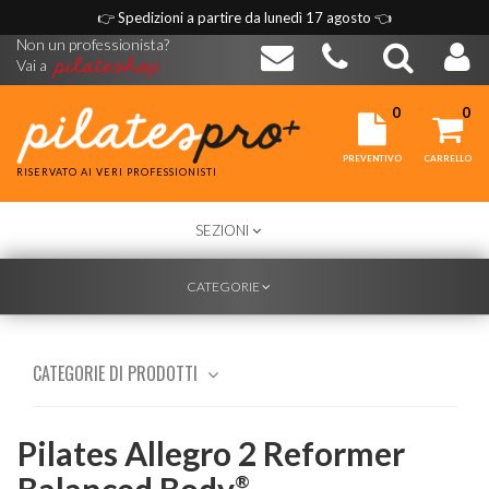
👉
Spedizioni a partire da lunedì 17 agosto
👈
Non un professionista?
Vai a
0
0
PREVENTIVO
CARRELLO
RISERVATO AI VERI PROFESSIONISTI
TOGGLE
SEZIONI
NAVIGATION
TOGGLE
CATEGORIE
NAVIGATION
CATEGORIE DI PRODOTTI
Pilates Allegro 2 Reformer
Balanced Body
®