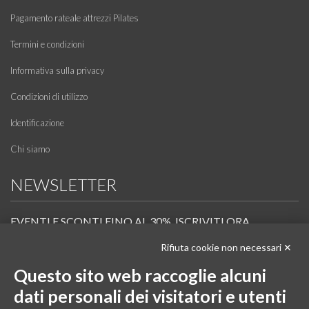
Pagamento rateale attrezzi Pilates
Termini e condizioni
Informativa sulla privacy
Condizioni di utilizzo
Identificazione
Chi siamo
NEWSLETTER
EVENTI E SCONTI FINO AL 30%. ISCRIVITI ORA.
Rifiuta cookie non necessari ✕
Scopri in anteprima i nuovi prodotti, le promozioni riservate ai professionisti e resta
informato sui prossimi corsi Pilates.
Questo sito web raccoglie alcuni
Iscrivi alla Newsletter
dati personali dei visitatori e utenti