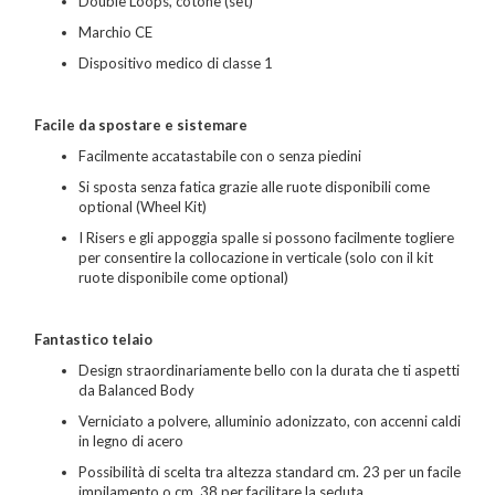
Double Loops, cotone (set)
Marchio CE
Dispositivo medico di classe 1
Facile da spostare e sistemare
Facilmente accatastabile con o senza piedini
Si sposta senza fatica grazie alle ruote disponibili come
optional (Wheel Kit)
I Risers e gli appoggia spalle si possono facilmente togliere
per consentire la collocazione in verticale (solo con il kit
ruote disponibile come optional)
Fantastico telaio
Design straordinariamente bello con la durata che ti aspetti
da Balanced Body
Verniciato a polvere, alluminio adonizzato, con accenni caldi
in legno di acero
Possibilità di scelta tra altezza standard cm. 23 per un facile
impilamento o cm. 38 per facilitare la seduta